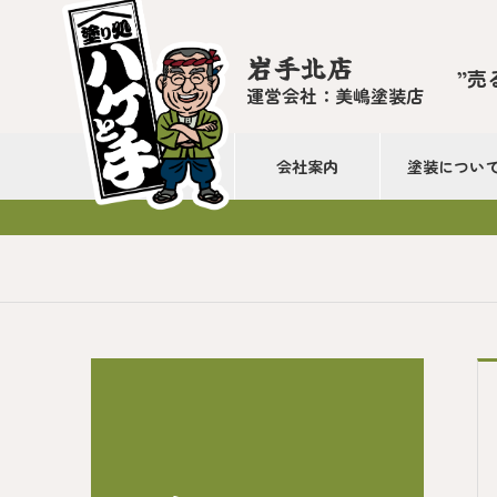
岩手北店
”売
運営会社：美嶋塗装店
会社案内
塗装につい