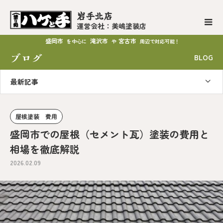
岩手北店
運営会社：美嶋塗装店
盛岡市
滝沢市
宮古市
を中心に
や
周辺で対応可能！
ブログ
BLOG
最新記事
屋根塗装 費用
盛岡市での屋根（セメント瓦）塗装の費用と
相場を徹底解説
2026.02.09