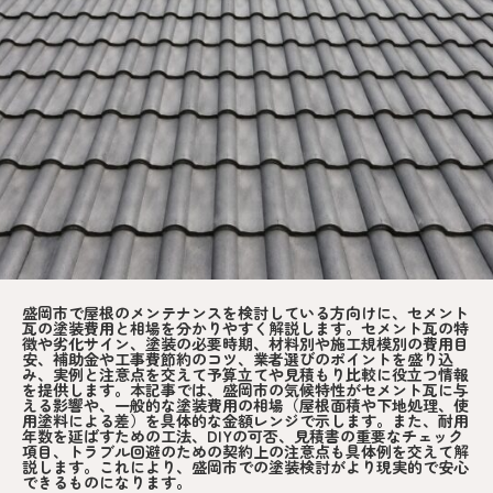
盛岡市で屋根のメンテナンスを検討している方向けに、セメント
瓦の塗装費用と相場を分かりやすく解説します。セメント瓦の特
徴や劣化サイン、塗装の必要時期、材料別や施工規模別の費用目
安、補助金や工事費節約のコツ、業者選びのポイントを盛り込
み、実例と注意点を交えて予算立てや見積もり比較に役立つ情報
を提供します。本記事では、盛岡市の気候特性がセメント瓦に与
える影響や、一般的な塗装費用の相場（屋根面積や下地処理、使
用塗料による差）を具体的な金額レンジで示します。また、耐用
年数を延ばすための工法、DIYの可否、見積書の重要なチェック
項目、トラブル回避のための契約上の注意点も具体例を交えて解
説します。これにより、盛岡市での塗装検討がより現実的で安心
できるものになります。