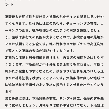
ント
塗装後も定期点検を続けると塗膜の劣化サインを早期に見つけや
すくなります。具体的には瓦の色むら、チョーキングの有無、コ
ーキングの割れ、棟や谷部分の水たまりの有無を確認しましょ
う。屋根は歩行での負担が大きくなるので、点検は専用の足場か
プロに依頼すると安全です。軽い汚れやコケはブラシや高圧洗浄
で落とすと塗膜の寿命が延びやすくなります。
定期的な清掃と部分補修を続けると、再塗装の周期をのばしやす
くなります。下地処理が不十分なまま上塗りを重ねると、早期に
剥がれが発生しやすくなるため、浮きやひび割れを見つけたら速
やかに補修塗装を検討するとよいです。気候条件が厳しい地域で
は遮熱塗料や透湿性の高い塗材を採用すると効果が出やすくなり
ます。
業者を選ぶ際は、下地診断の有無、サンプル施工、保証内容を基
準に比較しましょう。見積もりは塗料単価だけでなく、下地処理