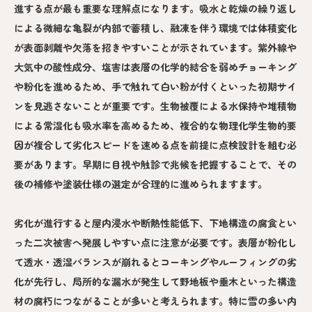
進する点が最も重要な理解点になります。吸水と乾燥の繰り返し
による微細な亀裂が内部で蓄積し、融凍を伴う環境では体積変化
が表面剥離や欠落を招きやすいことが示されています。紫外線や
大気中の酸性成分、塩害は表層の化学的結合を弱めチョーキング
や粉化を進めるため、手で触れて白い粉が付くといった初期サイ
ンを見逃さないことが重要です。生物被覆による水保持や堆積物
による常湿化も吸水率を高めるため、複合的な物理化学生物的要
因が複合して劣化スピードを速める点を前提に点検設計を組む必
要があります。早期に目視や触診で兆候を把握することで、その
後の補修や塗装仕様の選定が合理的に進められますます。
劣化が進行すると屋内浸水や断熱性能低下、下地構造の腐食とい
った二次被害へ発展しやすい点に注意が必要です。表層が粉化し
て透水・透湿バランスが崩れるとコーキングやルーフィングの劣
化が先行し、局所的な漏水が発生して野地板や垂木といった構造
材の腐朽につながることが多いと考えられます。特に雪の多い内