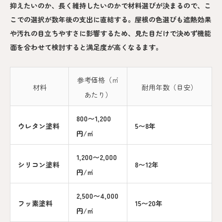
抑えたいのか、長く維持したいのかで材料選びが決まるので、こ
こでの選択が数年後の支出に直結する。屋根の色選びも遮熱効果
や汚れの目立ちやすさに影響するため、見た目だけで決めず機能
面を合わせて検討すると満足度が高くなるます。
参考価格（㎡
材料
耐用年数（目安）
あたり）
800〜1,200
ウレタン塗料
5〜8年
円/㎡
1,200〜2,000
シリコン塗料
8〜12年
円/㎡
2,500〜4,000
フッ素塗料
15〜20年
円/㎡