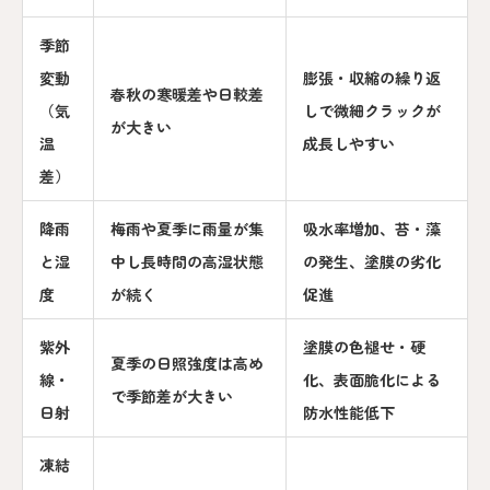
季節
変動
膨張・収縮の繰り返
春秋の寒暖差や日較差
（気
しで微細クラックが
が大きい
温
成長しやすい
差）
降雨
梅雨や夏季に雨量が集
吸水率増加、苔・藻
と湿
中し長時間の高湿状態
の発生、塗膜の劣化
度
が続く
促進
紫外
塗膜の色褪せ・硬
夏季の日照強度は高め
線・
化、表面脆化による
で季節差が大きい
日射
防水性能低下
凍結