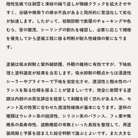
陸性気候では融雪と凍結の繰り返しが微細クラックを拡大させや
すく、谷樋や棟周りの排水不良があると局所的に常湿化して劣化
が加速します。したがって、初期診断で表層のチョーキングや色
むら、苔の繁茂、シーリングの割れを確認し、必要に応じて補修
を優先してから塗装工程に移る判断が耐久性確保の要になりま
す。
塗装は吸水抑制と紫外線防護、外観の維持に有効ですが、下地処
理と塗料選定が結果を左右します。吸水抑制の観点からは浸透性
シーラーやプライマーで下地を安定化させ、透湿性と撥水性のバ
ランスを取る仕様を採ることが望ましいです。完全に密閉する塗
膜は内部の水蒸気排出を阻害して剥離を招く恐れがあるため、セ
メント瓦の性質に合わせた透湿性確保が基本になります。塗料の
種類はウレタン系の経済性、シリコン系のバランス、フッ素や無
機系の長寿命性、遮熱機能の有無といった長短を整理して、再塗
装周期と予算を踏まえた総合判断で選ぶとよいです。また大きな