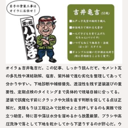
オイラぁ吉井亀吉だ。この記事、しっかり読んだぞ。セメント瓦
の多孔性や凍結融解、塩害、紫外線で進む劣化を整理してあって
分かりやすい。下地診断や補修優先、透湿性を残す塗装選びの重
要性、定期点検のタイミングまで具体的で現場目線に合ってる。
塗装で誤魔化す前にクラックや欠損を直す判断を促してる点は正
解だ。見積もりは工程込みで比較せよと念押しするのも実務で役
立つ助言。特に苔や藻は水分を溜めるから放置厳禁、ブラシや高
圧洗浄で落として下地を乾かしてから下塗りするのが肝心だ。ウ