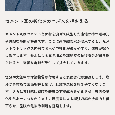
セメント瓦の劣化メカニズムを押さえる
セメント瓦はセメントと骨材を混ぜて成型した素地が持つ毛細孔
や微細な隙間が特徴です。ここに雨や融雪水が浸入すると、セメ
ントマトリックス内部で溶出や中性化が進みやすく、強度が徐々
に低下します。吸水による重さ増加や凍結時の体積膨張が繰り返
されると、微細な亀裂が発生して拡大していきます。
塩分や大気中の汚染物質が付着すると表面劣化が加速します。塩
分は再結晶で表面を押し広げ、剥離や欠損を招きやすくなりま
す。さらに紫外線は塗膜や表層の有機成分を劣化させ、表面の脆
化や色あせにつながります。温度差による膨張収縮が接着力を低
下させ、塗膜の亀裂や剥離を誘発します。