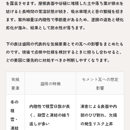
を露呈させます。屋根表面や谷樋に堆積した土や落ち葉が排水を
妨げると長時間の常湿状態が続き、吸水率増大と苔の繁殖を招き
ます。紫外線量は内陸性で季節差があるため、塗膜の退色と硬化
劣化が進み、結果として防水性が落ちます。
下の表は盛岡の代表的な気候要素とその瓦への影響をまとめたも
のです。現場で点検や仕様を検討するときに照らし合わせると、
どの要因に優先的に対処すべきか判断しやすくなります。
気候
セメント瓦への想定
盛岡の特徴
要素
影響
冬の
内陸性で積雪日数が長
凍害による表面や内
積
く、融雪と凍結の繰り
部のひび割れ、欠損
雪・
返しが多い
の発生リスク上昇
凍結