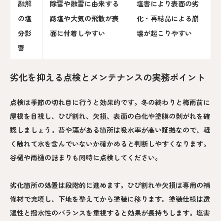
融解
除雪や融雪に由来する
塩害により表面の劣
の塩
路塩や大気の飛散が表
化・再結晶による崩
分影
面に付着しやすい
壊が起こりやすい
響
劣化を抑える点検とメンテナンスの実務ポイント
点検は季節の切れ目に行うと効果的です。冬の終わりと梅雨前に
屋根を目視し、ひび割れ、欠損、表面の白化や塗膜の剥がれを確
認しましょう。苔や藻がある箇所は吸水率が高い証拠なので、軽
く触れて水を含んでいないか確かめると判断しやすくなります。
谷樋や雨樋の詰まりも同時に点検してください。
劣化箇所の処置は段階的に進めます。ひび割れや欠損は専用の補
修材で充填し、下地を整えてから塗装に移ります。塗装仕様は透
湿性と撥水性のバランスを重視すると効果が長持ちします。塩害