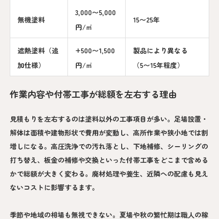
3,000〜5,000
無機塗料
15〜25年
円/㎡
遮熱塗料（追
+500〜1,500
製品により異なる
加仕様）
円/㎡
（5〜15年程度）
作業内容や付帯工事が総額を左右する理由
見積もりを左右するのは塗料以外の工事項目が多い。足場設置・
解体は面積や建物形状で費用が変動し、高所作業や狭小地では割
増しになる。高圧洗浄での汚れ落とし、下地補修、シーリングの
打ち替え、板金の補修や交換といった付帯工事をどこまで含める
かで総額が大きく変わる。廃材処理や養生、近隣への配慮も見え
ないコストに影響するます。
季節や地域の相場も無視できない。夏場や秋の繁忙期は職人の稼