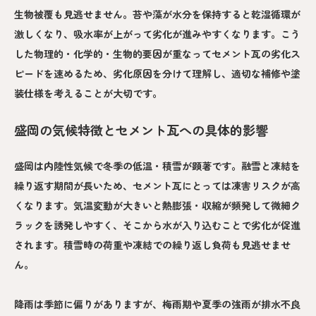
生物被覆も見逃せません。苔や藻が水分を保持すると乾湿循環が
激しくなり、吸水率が上がって劣化が進みやすくなります。こう
した物理的・化学的・生物的要因が重なってセメント瓦の劣化ス
ピードを速めるため、劣化原因を分けて理解し、適切な補修や塗
装仕様を考えることが大切です。
盛岡の気候特徴とセメント瓦への具体的影響
盛岡は内陸性気候で冬季の低温・積雪が顕著です。融雪と凍結を
繰り返す期間が長いため、セメント瓦にとっては凍害リスクが高
くなります。気温変動が大きいと熱膨張・収縮が頻発して微細ク
ラックを誘発しやすく、そこから水が入り込むことで劣化が促進
されます。積雪時の荷重や凍結での繰り返し負荷も見逃せませ
ん。
降雨は季節に偏りがありますが、梅雨期や夏季の強雨が排水不良