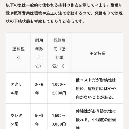
以下の表は一般的に使われる塗料の目安を示しています。耐用年
数や概算費用は環境や施工方法で変動するので、見積もりでは現
状の下地状態も考慮してもらうと安心です。
耐用
概算費
塗料種
年数
用（塗
主な特長
別
（目
料単
安）
価/m²）
低コストだが耐候性は
アクリ
3〜6
1,000〜
短め。屋根用にはやや
ル系
年
2,000円
向かないことがある。
伸縮性があり防水性に
ウレタ
5〜8
1,500〜
優れる。中程度の耐候
ン系
年
3,000円
性。