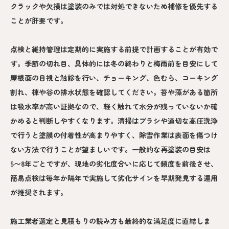
クラックや欠損は塗装のみでは対処できないため補修を優先する
ことが肝要です。
点検と維持管理は定期的に実施する前提で計画することが有効で
す。季節の切れ目、具体的には冬の終わりと梅雨前を目安にして
屋根面の目視と触診を行い、チョーキング、色むら、コーキング
割れ、棟や谷の排水状態を確認してください。苔や藻がある箇所
は吸水率が高い証拠なので、軽く触れて水分が残っていないか確
かめると判断しやすくなります。清掃はブラシや適切な高圧洗浄
で行うと塗膜の付着性が高まりやすく、除雪作業は表面を傷つけ
ない方法で行うことが望ましいです。一般的な再塗装の目安は
5〜8年ごとですが、現地の劣化度合いに応じて頻度を前後させ、
簡易点検は毎年か隔年で実施して劣化サインを早期発見する運用
が推奨されます。
施工業者選定と見積もりの読み方も最終的な満足度に直結しま