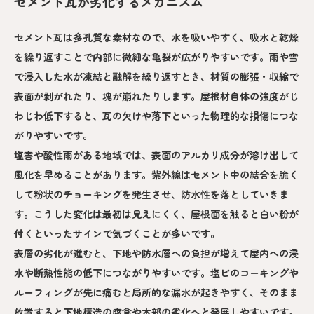
セメント瓦が劣化するメカニズム
セメント瓦は多孔質な素材なので、水を吸いやすく、吸水と乾燥
を繰り返すことで内部に微細な亀裂が広がりやすいです。雨や雪
で浸入した水が凍結と融解を繰り返すとき、材質の膨張・収縮で
表面が剥がれたり、塊が崩れたりします。屋根材自体の強度がじ
わじわ低下すると、瓦の欠けや落下といった物理的な損傷につな
がりやすいです。
塩害や酸性雨がある地域では、表面のアルカリ成分が溶け出して
風化を早めることがあります。紫外線はセメント中の結合を脆く
して粉状のチョーキングを発生させ、防水性を落としていきま
す。こうした変化は最初は見えにくく、屋根面を触ると白い粉が
付くといったサインで気づくことが多いです。
表層の劣化が進むと、下地や防水層への負担が増えて屋内への浸
水や断熱性能の低下につながりやすいです。塩ビのコーキングや
ルーフィングが先に痛むと局所的な漏水が起きやすく、そのまま
放置すると下地構造の腐食や木部の劣化へと発展しやすいです。