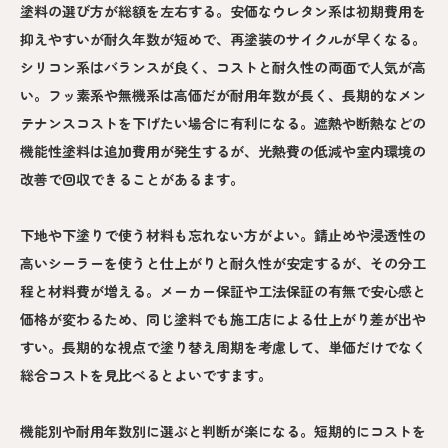
塗料の選び方が総額を左右する。安価なウレタン系は初期費用を
抑えやすいが耐久年数が短めで、再塗装のサイクルが早くなる。
シリコン系はバランスが良く、コストと耐久性の両面で人気が高
い。フッ素系や無機系は高価だが耐用年数が長く、長期的なメン
テナンスコストを下げたい場合に有利になる。遮熱や断熱などの
機能性塗料は追加費用が発生するが、光熱費の低減や室内環境の
改善で回収できることがあるます。
下地や下塗りで使う材料も忘れない方がよい。錆止めや浸透性の
高いシーラーを使うと仕上がりと耐久性が安定するが、その分工
程と材料費が増える。メーカー保証や工法保証の有無で安心感と
価格が変わるため、同じ塗料でも施工店による仕上がり差が出や
すい。長期的な視点で塗り替え周期を考慮して、単価だけでなく
総合コストを見比べるとよいですます。
機能別や耐用年数別に選ぶと判断が楽になる。短期的にコストを