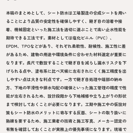
本稿のまとめとして、シート防水は工場製造の合成シートを用い
ることにより品質の安定性を確保しやすく、継ぎ目の溶着や接
着、機械固定といった施工法を適切に選ぶことで高い止水性能を
期待できる工法です。素材としては塩化ビニル（PVC）、
EPDM、TPOなどがあり、それぞれ柔軟性、耐候性、施工性に差
があるため、建物の用途や環境条件に合わせた材料選定が重要に
なります。長尺で敷設することで継ぎ目を減らし漏水リスクを下
げられる点や、塗布系に比べ天候に左右されにくく施工精度を出
しやすい点は大きな利点です。一方で継ぎ目処理や端部の納め
方、下地の平滑性や排水勾配の確保といった施工管理の精度で性
能が左右されるため、設計段階から下地補修や立ち上がりの形状
まで検討しておくことが必要になります。工期や施工中の仮設対
策もシート防水のメリットに寄与する反面、シートの取り扱いに
熟練を要するため、施工業者の技術と施工写真、メーカー認定の
有無を確認しておくことが実務上の優先事項になります。現場で