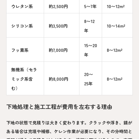
ウレタン系
約2,500円
5〜7年
10〜12m²
8〜12
シリコン系
約3,500円
10〜14m²
年
15〜20
フッ素系
約7,000円
8〜12m²
年
無機系（セラ
20〜
ミック系含
約8,000円
8〜12m²
25年
む）
下地処理と施工工程が費用を左右する理由
下地の状態で見積りは大きく変わります。クラックや浮き、錆が
ある場合は充填や補修、ケレン作業が必要になり、その分時間と