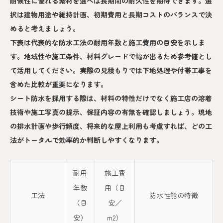
耐候性に優れる素材を選べば長期間の耐久性を期待できます。選
択は建物用途や維持計画、初期費用と長期コストのバランスで決
めると考えましょう。
下表は代表的な防水工法の耐用年数と施工費用の目安を示しま
す。地域性や施工条件、材料グレードで幅が出るため参考値とし
て活用してください。実際の見積もりでは下地処理や付帯工事を
含めた比較が重要になります。
シート防水を採用する際は、材料の特性だけでなく施工店の溶着
技術や施工写真の提示、保証内容の有無を確認しましょう。現地
の排水計画や歩行頻度、将来的な屋上利用も考慮すれば、どの工
法がトータルで効率的か判断しやすくなります。
耐用
施工費
年数
用（目
工法
防水性能の特徴
（目
安／
安）
m2）