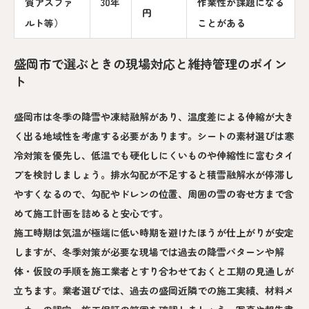
質アスファ
30年
作業性が課題になる
円
ルト等）
ことがある
盛岡市で選ぶときの現場対応と維持管理のポイン
ト
盛岡市は冬季の降雪や凍結融解があり、温度差による伸縮が大き
く出る地域性を考慮する必要があります。シートの素材選びは寒
冷対策を優先し、低温でも硬化しにくいものや伸縮性に富むタイ
プを検討しましょう。排水勾配が不足すると積雪融解水が停滞し
やすくなるので、勾配やドレンの位置、周囲の雪の寄せ方まで含
めて施工計画を詰めると安心です。
施工時期は気温が極端に低い時期を避けたほうが仕上がりが安定
しますが、冬季対策が必要な現場では過去の降雪パターンや解
体・仮設の手順を施工業者とすり合わせておくと工期の見通しが
立ちます。業者選びでは、過去の盛岡近隣での施工実績、材料メ