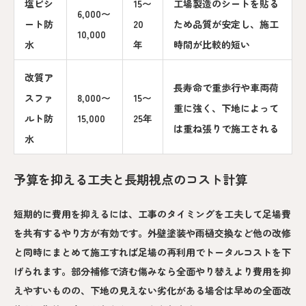
塩ビシ
15〜
工場製造のシートを貼る
6,000〜
ート防
20
ため品質が安定し、施工
10,000
水
年
時間が比較的短い
改質ア
長寿命で重歩行や車両荷
スファ
8,000〜
15〜
重に強く、下地によって
ルト防
15,000
25年
は重ね張りで施工される
水
予算を抑える工夫と長期視点のコスト計算
短期的に費用を抑えるには、工事のタイミングを工夫して足場費
を共有するやり方が有効です。外壁塗装や雨樋交換など他の改修
と同時にまとめて施工すれば足場の再利用でトータルコストを下
げられます。部分補修で済む傷みなら全面やり替えより費用を抑
えやすいものの、下地の見えない劣化がある場合は早めの全面改