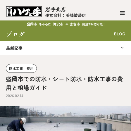
岩手北店
運営会社：美嶋塗装店
盛岡市
滝沢市
宮古市
を中心に
や
周辺で対応可能！
ブログ
BLOG
最新記事
防水工事 費用
盛岡市での防水・シート防水・防水工事の費
用と相場ガイド
2026.02.14