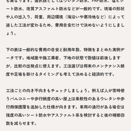
も異なります。選択肢としてはウレタン防水、FRP防水、塩ビシ
ート防水、改質アスファルト防水などが一般的です。現場の形状
や人の出入り、荷重、周辺環境（海沿いや寒冷地など）によって
適した工法が変わるため、費用目安だけで決めないようにしまし
ょう。
下の表は一般的な費用の目安と耐用年数、特徴をまとめた実例デ
ータです。地域差や施工業者、下地の状態で数値は前後します
が、比較の出発点に使えます。工法選びは将来のメンテナンス頻
度や足場を掛けるタイミングも考えて決めると経済的です。
工法ごとの向き不向きもチェックしましょう。例えば人が常時使
うバルコニーや歩行頻度の高い屋上は柔軟性のあるウレタンや歩
行用保護層を追加した仕様が向きます。車両の通行がある場合は
強度の高いシート防水やアスファルト系を検討すると後の補修回
数を減らせます。