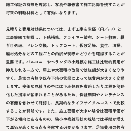
施工保証の有無を確認し、写真や報告書で施工記録を残すことが
将来の判断材料として有効になります。
見積りと費用対効果については、まず工事を単価（円／m²）と
工事範囲で把握し、下地補修、プライマー塗布、シート敷設、継
ぎ目処理、ドレン交換、トップコート、仮設足場、養生、清掃、
廃材処分などの工程ごとの内訳が明瞭かどうかを確認することが
重要です。バルコニーやベランダの小規模な施工は比較的費用が
抑えられる一方で、屋上や大面積の改修では総額が大きくなりや
すく、足場の有無や既存下地の状態によって総費用が大きく変動
します。安価な見積りの中には下地処理を省略したり工程を簡略
化した提案が含まれることがあるため、保証期間やメンテナンス
の有無を合わせて確認し、長期的なライフサイクルコストで比較
することが賢明です。また、施工面積が大きい場合は面積単価が
下がる傾向にあるものの、狭小や複雑形状の現場では手間が増え
て単価が高くなる点も考慮する必要があります。足場費用の共有