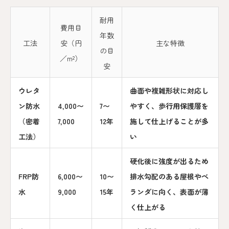
耐用
費用目
年数
工法
安（円
主な特徴
の目
／m²）
安
ウレタ
曲面や複雑形状に対応し
ン防水
4,000〜
7〜
やすく、歩行用保護層を
（密着
7,000
12年
施して仕上げることが多
工法）
い
硬化後に強度が出るため
FRP防
6,000〜
10〜
排水勾配のある屋根やベ
水
9,000
15年
ランダに向く、表面が薄
く仕上がる