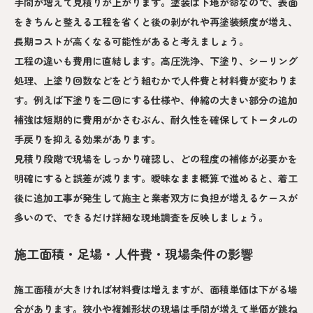
手間が増えて見積りが上がります。塗装は下地が命なので、表面
をきちんと整える工程を省くと後の剥がれや再塗装頻度が増え、
長期コストが高くなる可能性があると考えましょう。
工程の違いも費用に直結します。高圧洗浄、下塗り、シーリング
処理、上塗り回数などをどう組むかで人件費と材料費が変わりま
す。例えば下塗りを二回にする仕様や、伸縮の大きい部分の追加
補強は短期的に費用がかさむぶん、耐久性を確保してトータルの
手戻りを抑える効果があります。
見積り段階で現場をしっかり確認し、どの程度の補修が必要かを
明確にすると誤差が減ります。曖昧なまま概算で進めると、着工
後に追加工事が発生して施主と業者双方に負担が増えるケースが
多いので、できるだけ詳細な現地調査を反映しましょう。
施工面積・足場・人件費・現場条件の影響
施工面積が大きければ材料費は増えますが、面積単価は下がる場
合があります。狭小や複雑形状の現場は手間が増えて単価が跳ね