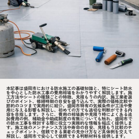
本記事は盛岡市における防水施工の基礎知識と、特にシート防水
を中心とした防水工事の費用相場をわかりやすく解説します。施
工方法やシートの種類ごとの特徴、見積もりの内訳、施工業者選
びのポイント、修繕時期の目安を盛り込んで、実際の価格比較や
節約のコツまで実用的に紹介。盛岡市特有の気候条件が工法や費
用に与える影響も解説し、初めての方でも適切な判断ができる内
容を目指します。さらに、費用の相場表や見積り時によくある追
加費用の例、補助金や助成制度の有無についても触れ、盛岡市で
の防水工事を検討する際に役立つ実務的な情報を幅広く提供しま
す。施工後のメンテナンス方法や寿命の目安、見積もり比較のチ
ェックポイント、信頼できる業者の見分け方など具体例を交えて
解説し、盛岡市で安心して依頼できる判断材料を提供します。