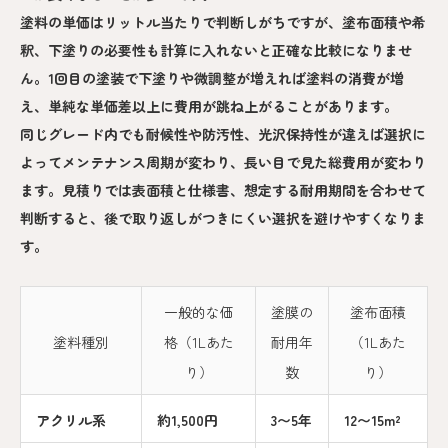
塗料の単価はリットル当たりで判断しがちですが、塗布面積や希
釈、下塗りの必要性も計算に入れないと正確な比較になりませ
ん。1回目の塗装で下塗りや微調整が増えれば塗料の消費が増
え、単純な単価差以上に費用が跳ね上がることがあります。
同じグレード内でも耐候性や防汚性、光沢保持性が違えば選択に
よってメンテナンス周期が変わり、長い目で見た総費用が変わり
ます。見積りでは表面積と仕様書、想定する耐用期間を合わせて
判断すると、後で取り返しがつきにくい選択を避けやすくなりま
す。
一般的な価
塗膜の
塗布面積
塗料種別
格（1Lあた
耐用年
（1Lあた
り）
数
り）
アクリル系
約1,500円
3〜5年
12〜15m²