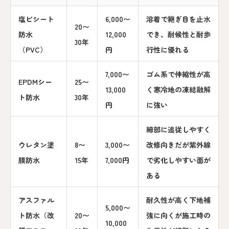
塩ビシート
6,000〜
溶着で継ぎ目を止水
20〜
防水
12,000
でき、耐候性と耐歩
30年
（PVC）
円
行性に優れる
7,000〜
ゴム系で伸縮性が高
EPDMシー
25〜
13,000
く寒冷地の凍結融解
ト防水
30年
円
に強い
細部に追従しやすく
ウレタン塗
8〜
3,000〜
改修向きだが紫外線
膜防水
15年
7,000円
で劣化しやすい面が
ある
アスファル
耐久性が高く下地補
5,000〜
ト防水（改
20〜
強に向くが施工時の
10,000