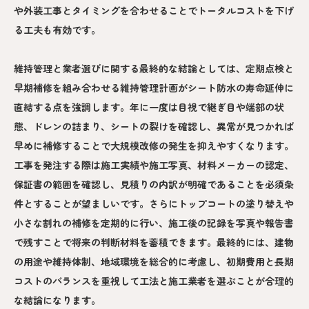
や外装工事とタイミングを合わせることでトータルコストを下げ
る工夫も有効です。
維持管理と業者選びに関する最終的な結論としては、定期点検と
早期補修を組み合わせる維持管理計画がシート防水の寿命延伸に
直結する点を強調します。年に一度は目視で継ぎ目や端部の状
態、ドレンの詰まり、シートの裂けを確認し、異常が見つかれば
早めに補修することで大規模改修の発生を抑えやすくなります。
工事を発注する際は施工実績や施工写真、材料メーカーの認定、
保証書の範囲を確認し、見積りの内訳が明確であることを必須条
件とすることが望ましいです。さらにトップコートの塗り替えや
小さな割れの補修を定期的に行い、施工後の記録を写真や報告書
で残すことで将来の判断材料を蓄積できます。最終的には、建物
の用途や維持体制、地域環境を総合的に考慮し、初期費用と長期
コストのバランスを重視して工法と施工業者を選ぶことが合理的
な結論になります。