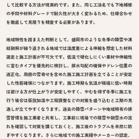
して比較する方法が現実的です。また、同じ工法名でも下地補修
の手間や材料グレードで耐久性が大きく変わるため、仕様合わせ
を徹底して見積りを精査する必要があります。
地域特性を踏まえた判断として、盛岡市のような冬季の降雪や凍
結融解が繰り返される地域では温度差による伸縮を想定した材料
選定と施工計画が不可欠です。低温で硬化しにくい素材や伸縮性
に富むタイプを優先的に検討し、排水勾配の確保やドレン位置の
適正化、周囲の雪寄せを含めた施工施工計画を立てることが安定
した性能確保につながります。施工時期も気温が極端に低い時期
は避ける方が仕上がりが安定しやすく、やむを得ず冬季に施工を
行う場合は仮設加温や工程調整などの対策を盛り込むと工期の見
通しが立てやすくなります。過去の降雪パターンや地域特有の排
雪習慣を施工業者と共有し、工事前に現場での積雪や融雪水の流
れを確認して対策を講じておくと、施工後のトラブルを未然に防
ぎやすくなります。さらに地域での施工実績やメーカーの認定、