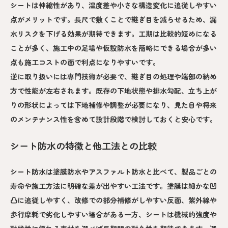
シートは伸縮性があり、温度差や小さな構造変化に追従しやすい
点がメリットです。長尺で敷くことで継ぎ目を減らせるため、漏
水リスクを下げる効果が期待できます。工期は比較的短めになる
ことが多く、施工中の足場や仮設防水を簡略にできる場合が多い
点も施工コストの面で利点になりやすいです。
逆に取り扱いには専門技術が必要で、継ぎ目の処理や端部の納め
方で性能が左右されます。既存の下地状態や排水勾配、立ち上が
りの形状によっては下地補修や調整が必要になり、見た目や将来
のメンテナンス性を含めて設計段階で検討しておくと安心です。
シート防水の特徴と他工法との比較
シート防水は塗膜防水やアスファルト防水と比べて、製品ごとの
寿命や施工方法に明確な差が出やすい工法です。塗膜は細かな凹
凸に追従しやすく、改修での部分補修がしやすい反面、紫外線や
歩行摩耗で劣化しやすい場合がある一方、シートは機械的強度や