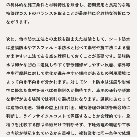
の具体的な施工条件と材料特性を照合し、初期費用と長期的な維
持管理コストのバランスを取ることが最終的に合理的な選択につ
ながります。
次に、他の防水工法との比較を踏まえた結論として、シート防水
は塗膜防水やアスファルト系防水と比べて素材や施工法による差
が出やすい工法である点を理解しておくことが重要です。塗膜防
水は細かな凹凸に追従しやすく部分補修がしやすい反面、紫外線
や歩行摩耗に対して劣化が進みやすい傾向があるため利用環境に
よって向き不向きが分かれます。対してシート防水は強度や耐候
性に優れた素材を選べば長期耐久が期待でき、車両の通行や頻繁
な歩行がある場所では有利な選択肢になります。選択にあたって
は建物の用途、将来の屋上利用計画、維持管理の体制を総合的に
判断し、ライフサイクルコストで評価することが合理的です。見
積りを比較する際は単価だけで判断せず、下地処理の範囲や工事
の内訳が明記されているかを重視し、複数業者に同一条件で依頼