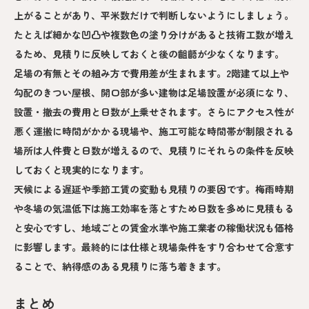
上がることがあり、平米数だけで判断しないようにしましょう。
たとえば細かな凹凸や複数色の塗り分けがあると技術工数が増え
るため、見積りに反映しておくと後の齟齬が少なくなります。
足場の有無とその組み方で費用差が生まれます。2階建て以上や
勾配のきつい屋根、開口部が多い建物は足場設置が必須になり、
設置・撤去の費用と日数が上乗せされます。さらにアクセス性が
悪く運搬に時間がかかる現場や、施工可能な時間帯が制限される
場所は人件費と日数が増えるので、見積りにそれらの条件を反映
しておくと現実的になります。
天候による遅延や季節工賃の変動も見積りの要因です。梅雨時期
や冬場の気温低下は施工効率を落とすため日数を多めに見積もる
と安心ですし、地域ごとの賃金水準や施工業者の稼働状況も価格
に影響します。最終的には仕様と現場条件をすり合わせて合意す
ることで、納得感のある見積りに落ち着きます。
まとめ