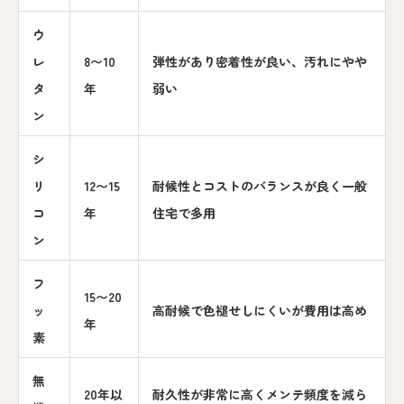
ウ
レ
8〜10
弾性があり密着性が良い、汚れにやや
タ
年
弱い
ン
シ
リ
12〜15
耐候性とコストのバランスが良く一般
コ
年
住宅で多用
ン
フ
15〜20
ッ
高耐候で色褪せしにくいが費用は高め
年
素
無
20年以
耐久性が非常に高くメンテ頻度を減ら