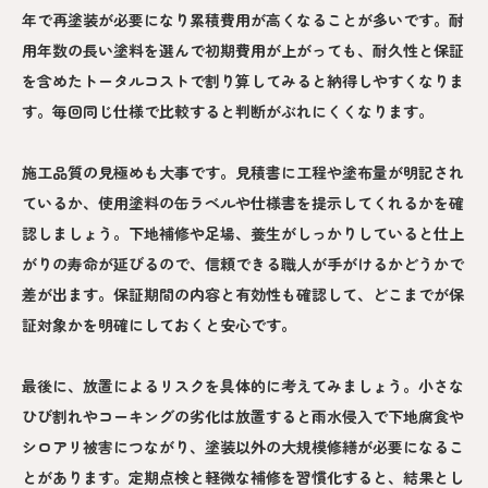
年で再塗装が必要になり累積費用が高くなることが多いです。耐
用年数の長い塗料を選んで初期費用が上がっても、耐久性と保証
を含めたトータルコストで割り算してみると納得しやすくなりま
す。毎回同じ仕様で比較すると判断がぶれにくくなります。
施工品質の見極めも大事です。見積書に工程や塗布量が明記され
ているか、使用塗料の缶ラベルや仕様書を提示してくれるかを確
認しましょう。下地補修や足場、養生がしっかりしていると仕上
がりの寿命が延びるので、信頼できる職人が手がけるかどうかで
差が出ます。保証期間の内容と有効性も確認して、どこまでが保
証対象かを明確にしておくと安心です。
最後に、放置によるリスクを具体的に考えてみましょう。小さな
ひび割れやコーキングの劣化は放置すると雨水侵入で下地腐食や
シロアリ被害につながり、塗装以外の大規模修繕が必要になるこ
とがあります。定期点検と軽微な補修を習慣化すると、結果とし