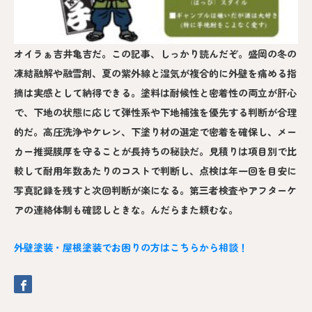
オイラぁ吉井亀吉だ。この記事、しっかり読んだぞ。盛岡の冬の
凍結融解や融雪剤、夏の紫外線と湿気が複合的に外壁を痛める指
摘は実感として納得できる。塗料は耐候性と密着性の両立が肝心
で、下地の状態に応じて弾性系や下地補強を優先する判断が合理
的だ。高圧洗浄やケレン、下塗り材の選定で密着を確保し、メー
カー推奨膜厚を守ることが長持ちの秘訣だ。見積りは項目別で比
較して耐用年数あたりのコストで判断し、点検は年一回を目安に
写真記録を残すと次回判断が楽になる。第三者検査やアフターケ
アの連絡体制も確認しときな。んだらまた頼むな。
外壁塗装・屋根塗装でお困りの方はこちらから相談！