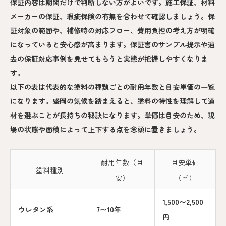
保証内容は期間だけで判断しない方がよいです。施工保証、材料
メーカーの保証、瑕疵保険の有無を合わせて確認しましょう。保
証対象の範囲や、補修時の対応フロー、費用負担の考え方が明確
になっていると安心感が高まります。保証書のサンプル提示や過
去の保証対応事例を見せてもらうと実態が把握しやすくなりま
す。
以下の表は代表的な塗料の種類ごとの耐用年数と目安単価の一覧
になります。盛岡の気候を踏まえると、塗料の特性を理解して適
材を選ぶことが長持ちの秘訣になります。単価は目安のため、現
場の状態や面積によって上下する点を念頭に置きましょう。
耐用年数（目
目安単価
塗料種別
安）
（㎡）
1,500〜2,500
ウレタン系
7〜10年
円