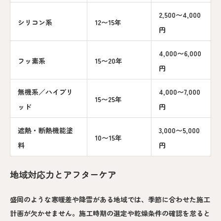
2,500〜4,000
シリコン系
12〜15年
円
4,000〜6,000
フッ素系
15〜20年
円
無機系／ハイブリ
4,000〜7,000
15〜25年
ッド
円
遮熱・断熱機能塗
3,000〜5,000
10〜15年
料
円
地域対応力とアフターケア
盛岡のような寒暖差や降雪がある地域では、季節に合わせた施工
計画が欠かせません。施工時期の選定や乾燥条件の確認を怠ると