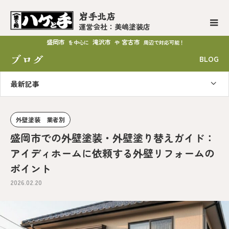
岩手北店
運営会社：美嶋塗装店
盛岡市
滝沢市
宮古市
を中心に
や
周辺で対応可能！
ブログ
BLOG
最新記事
外壁塗装 業者別
盛岡市での外壁塗装・外壁塗り替えガイド：
アイディホームに依頼する外壁リフォームの
ポイント
2026.02.20