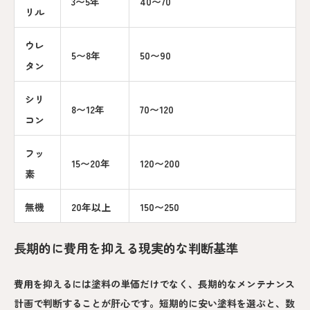
3〜5年
40〜70
リル
ウレ
5〜8年
50〜90
タン
シリ
8〜12年
70〜120
コン
フッ
15〜20年
120〜200
素
無機
20年以上
150〜250
長期的に費用を抑える現実的な判断基準
費用を抑えるには塗料の単価だけでなく、長期的なメンテナンス
計画で判断することが肝心です。短期的に安い塗料を選ぶと、数