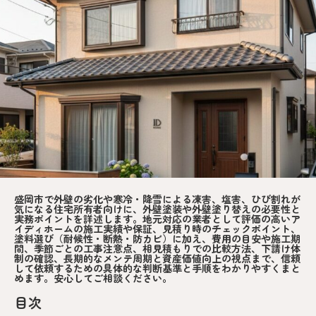
盛岡市で外壁の劣化や寒冷・降雪による凍害、塩害、ひび割れが
気になる住宅所有者向けに、外壁塗装や外壁塗り替えの必要性と
実務ポイントを詳述します。地元対応の業者として評価の高いア
イディホームの施工実績や保証、見積り時のチェックポイント、
塗料選び（耐候性・断熱・防カビ）に加え、費用の目安や施工期
間、季節ごとの工事注意点、相見積もりでの比較方法、下請け体
制の確認、長期的なメンテ周期と資産価値向上の視点まで、信頼
して依頼するための具体的な判断基準と手順をわかりやすくまと
めます。安心してご相談ください。
目次