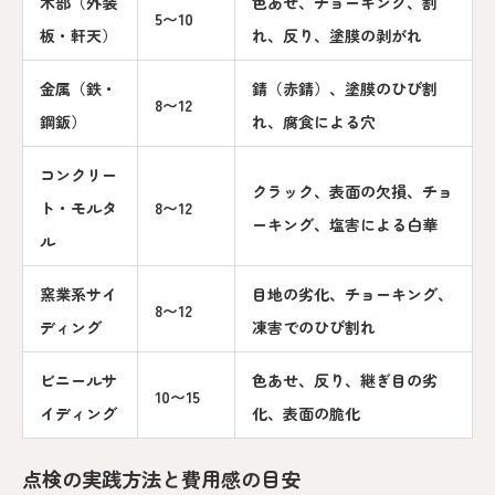
木部（外装
色あせ、チョーキング、割
5〜10
板・軒天）
れ、反り、塗膜の剥がれ
金属（鉄・
錆（赤錆）、塗膜のひび割
8〜12
鋼鈑）
れ、腐食による穴
コンクリー
クラック、表面の欠損、チョ
ト・モルタ
8〜12
ーキング、塩害による白華
ル
窯業系サイ
目地の劣化、チョーキング、
8〜12
ディング
凍害でのひび割れ
ビニールサ
色あせ、反り、継ぎ目の劣
10〜15
イディング
化、表面の脆化
点検の実践方法と費用感の目安