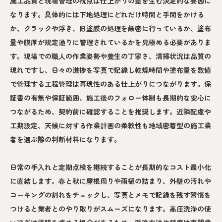
施工品質と現場管理の視点は仕上がりの差を生む決定的な要因に
なります。具体的には下地処理にどれだけ時間と手間をかける
か、クラックや浮き、旧塗膜の処理を厳密に行っているか、塗布
量や膜厚が規定通りに管理されているかを見極める必要がありま
す。現場での職人の作業姿勢や養生の丁寧さ、清掃状況は品質の
現れですし、日々の進捗を写真で記録し乾燥時間や塗布量を数値
で管理する工程管理は再現性のある仕上がりにつながります。保
証書の有無や保証範囲、施工後のフォロー体制も長期的な安心に
つながるため、契約前に確認することを推奨します。近隣配慮や
工期設定、天候に対する作業計画の柔軟性も地域密着型の施工業
者を選ぶ際の判断材料になります。
日常の手入れと定期点検を継続することが長期的なコスト最小化
に直結します。春と秋に屋根周りや雨樋の詰まり、外壁の汚れや
コーキングの割れをチェックし、写真とメモで記録を残す習慣を
つけると業者とのやり取りがスムーズになります。高圧洗浄の使