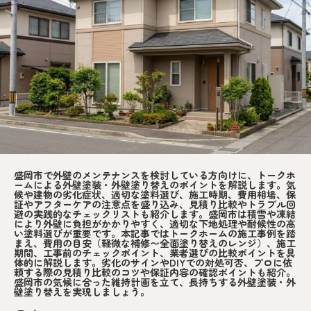
盛岡市で外壁のメンテナンスを検討している方向けに、トークホ
ームによる外壁塗装・外壁塗り替えのポイントを解説します。気
候や建物の劣化症状、適切な塗料選び、施工時期、費用相場、保
証やアフターケアの注意点を盛り込み、見積り比較やトラブル回
避の実践的なチェックリストも紹介します。盛岡市は積雪や凍結
により外壁に負担がかかりやすく、適切な下地処理や耐候性の高
い塗料選びが重要です。本記事ではトークホームの施工事例を踏
まえ、費用の目安（軽微な補修〜全面塗り替えのレンジ）、施工
期間、工事前のチェックポイント、業者選びの比較ポイントを具
体的に解説します。劣化のサインやDIYでの対処可否、プロに依
頼する際の見積り比較のコツや保証内容の確認ポイントも紹介。
盛岡市の気候に合った維持計画を立て、長持ちする外壁塗装・外
壁塗り替えを実現しましょう。