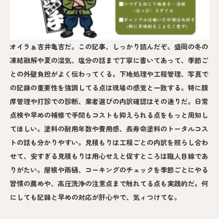
オイラぁ吉井亀吉だ。この記事、しっかり読んだぞ。盛岡の冬の
凍結融解や夏の湿気、塩分の話まで丁寧に書いてあって、季節ご
との外壁負担がよく伝わってくる。下地処理や工程管理、写真で
の記録の重要性を強調してる点は現場の感覚と一致する。特に膜
厚管理や打診での診断、業者選びの内訳確認はその通りだ。日常
点検や早めの補修で手間もコストも抑えられる点をもっと周知し
てほしい。塗料の耐用年数や費用感、長寿命塗料のトータルコス
トの話も分かりやすい。見積もりは工程ごとの内訳を照らし合わ
せて、安すぎる見積もりは用心せえと促すところは職人目線であ
りがたい。屋根や雨樋、コーキングのチェックを季節ごとにやる
習慣の薦めや、高圧洗浄の注意点まで触れてる点も実践的だ。何
にしても記録と早めの対応が肝心やで、気ィつけてな。