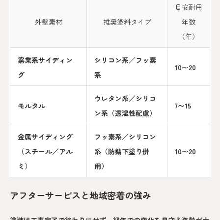
目安耐用
外壁素材
推奨塗料タイプ
年数
（年）
窯業系サイディン
シリコン系／フッ素
10〜20
グ
系
ウレタン系／シリコ
モルタル
7〜15
ン系（透湿性配慮）
金属サイディング
フッ素系／シリコン
（スチール／アル
系（防錆下塗り併
10〜20
ミ）
用）
アフターサービスと地域密着の強み
塗装は工事完了で終わりにせず、経年での変化を見守る姿勢が大