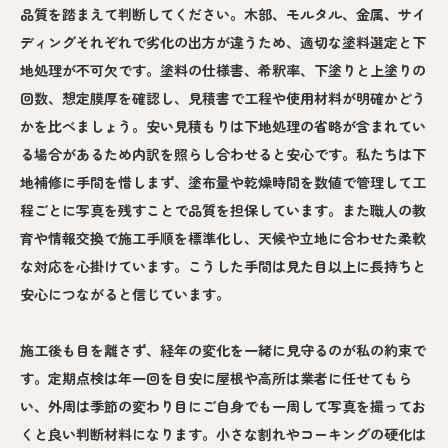
品質を踏まえて判断してください。木部、モルタル、金属、サイ
ディングそれぞれで劣化の出方が違うため、適切な塗料選定と下
地処理が不可欠です。塗料の仕様書、希釈率、下塗りと上塗りの
回数、想定膜厚を確認し、見積書で工程や使用材料が明確かどう
かを比べましょう。安い見積もりは下地処理の省略が含まれてい
る場合があるため内訳を照らし合わせると安心です。私たちは下
地補修に手間を惜しまず、塗布量や乾燥時間を数値で管理して工
程ごとに写真を残すことで品質を担保しています。また職人の教
育や情報交換で施工手順を標準化し、天候や立地に合わせた柔軟
な対応を心掛けています。こうした手間は見た目以上に長持ちと
安心につながると信じています。
施工後も目を離さず、経年の変化を一緒に見守るのが私の約束で
す。定期点検は年一回を目安に屋根や高所は業者に任せてもら
い、外周は季節の変わり目にご自身でも一周して写真を撮ってお
くと良い判断材料になります。小さな割れやコーキングの硬化は