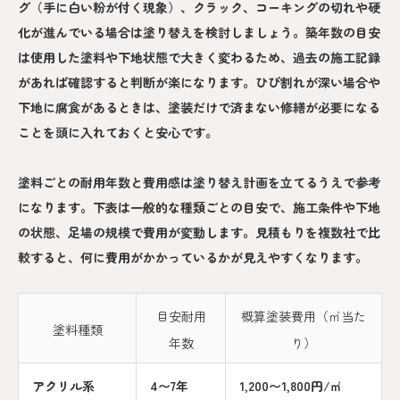
グ（手に白い粉が付く現象）、クラック、コーキングの切れや硬
化が進んでいる場合は塗り替えを検討しましょう。築年数の目安
は使用した塗料や下地状態で大きく変わるため、過去の施工記録
があれば確認すると判断が楽になります。ひび割れが深い場合や
下地に腐食があるときは、塗装だけで済まない修繕が必要になる
ことを頭に入れておくと安心です。
塗料ごとの耐用年数と費用感は塗り替え計画を立てるうえで参考
になります。下表は一般的な種類ごとの目安で、施工条件や下地
の状態、足場の規模で費用が変動します。見積もりを複数社で比
較すると、何に費用がかかっているかが見えやすくなります。
目安耐用
概算塗装費用（㎡当た
塗料種類
年数
り）
アクリル系
4〜7年
1,200〜1,800円/㎡