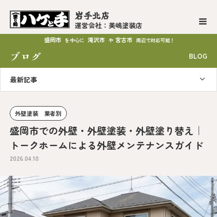
岩手北店
運営会社：美嶋塗装店
盛岡市
滝沢市
宮古市
を中心に
や
周辺で対応可能！
ブログ
BLOG
最新記事
外壁塗装 業者別
盛岡市での外壁・外壁塗装・外壁塗り替え｜
トークホームによる外壁メンテナンスガイド
2026.04.10