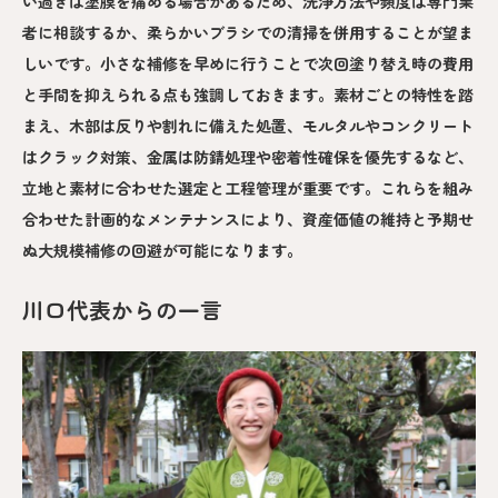
い過ぎは塗膜を痛める場合があるため、洗浄方法や頻度は専門業
者に相談するか、柔らかいブラシでの清掃を併用することが望ま
しいです。小さな補修を早めに行うことで次回塗り替え時の費用
と手間を抑えられる点も強調しておきます。素材ごとの特性を踏
まえ、木部は反りや割れに備えた処置、モルタルやコンクリート
はクラック対策、金属は防錆処理や密着性確保を優先するなど、
立地と素材に合わせた選定と工程管理が重要です。これらを組み
合わせた計画的なメンテナンスにより、資産価値の維持と予期せ
ぬ大規模補修の回避が可能になります。
川口代表からの一言