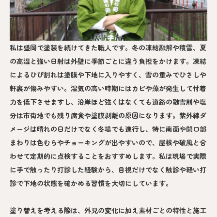
私は盛岡で塗装を続けてきた職人です。冬の凍結融解や積雪、夏
の高湿と強い日射は外壁に季節ごとに違う負担をかけます。凍結
によるひび割れは塗膜や下地に入りやすく、雪の重みでひさしや
軒裏が傷みやすい。湿気の高い時期にはカビや藻が発生して付着
力を低下させますし、沿岸ほど強くはなくても道路の融雪剤や塩
分は市街地でも残り腐食や塗膜剥離の原因になります。紫外線ダ
メージは晴れの日だけでなく冬場でも進行し、特に南面や開口部
まわりは色むらやチョーキングが出やすいので、屋根や破風と合
わせて定期的に点検することをおすすめします。私は現場で実際
に手で触ったり打診した経験から、目視だけでなく触診や軽い打
診で下地の状態を確かめる習慣を大切にしています。
塗り替えを考える際は、外見の変化に加え素材ごとの特性と施工