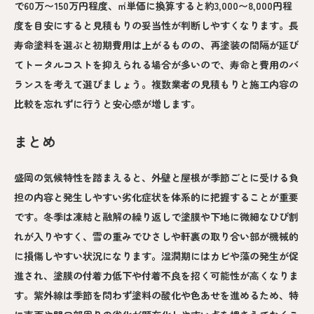
で60万〜150万円程度、㎡単価に換算すると約3,000〜8,000円程
度を目安にすると見積もりの妥当性が判断しやすくなります。長
寿命塗料を選ぶと初期費用は上がるものの、再塗装の間隔が延び
てトータルコストを抑えられる場合が多いので、寿命と費用のバ
ランスを考えて選びましょう。複数業者の見積もりと施工内容の
比較を忘れずに行うと安心感が増します。
まとめ
盛岡の気候特性を踏まえると、外壁と屋根が季節ごとに受ける負
担の内容と発生しやすい劣化症状を体系的に把握することが重要
です。冬季は凍結と融解の繰り返しで塗膜や下地に微細なひび割
れが入りやすく、雪の重みでひさしや軒裏の取り合い部が機械的
に損傷しやすい状況になります。湿潤期にはカビや藻の発生が促
進され、塗膜の付着力低下や付着不良を招く可能性が高くなりま
す。紫外線は季節を問わず塗料の酸化や色あせを進めるため、特