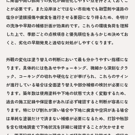
に南面や開口部周りの劣化が顕在化しやすい点を押さえておくこ
とが必要です。また沿岸ほどではない市街地でも融雪剤や道路の
塩分が塗膜損傷や腐食を進行させる要因になり得るため、冬明け
の洗浄や早期の補修計画が効果的です。これらの環境負荷を理解
した上で、季節ごとの点検項目と優先順位をあらかじめ決めてお
くと、劣化の早期発見と適切な対処がしやすくなります。
外観の変化は塗り替えの判断において最も分かりやすい指標にな
ります。具体的には色あせやチョーキング、微細から深刻なクラ
ック、コーキングの切れや硬化などが挙げられ、これらのサイン
が進行している場合は全面塗り替えや部分補修の検討が必要にな
ります。築年数は使用塗料や下地の状態で大きく変動するため、
過去の施工記録や保証書があれば必ず確認すると判断が容易にな
ります。特にひび割れが深い場合や下地に腐食や空洞がある場合
は単純な塗装だけで済まない補修が必要になるため、打診や触診
を含む現地調査で下地状況を詳細に確認することが欠かせませ