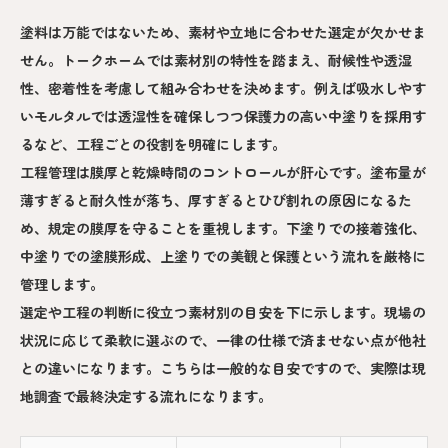
塗料は万能ではないため、素材や立地に合わせた選定が欠かせま
せん。トークホームでは素材別の特性を踏まえ、耐候性や透湿
性、密着性を考慮して組み合わせを決めます。例えば吸水しやす
いモルタルでは透湿性を確保しつつ保護力の高い中塗りを採用す
るなど、工程ごとの役割を明確にします。
工程管理は膜厚と乾燥時間のコントロールが肝心です。塗布量が
薄すぎると耐久性が落ち、厚すぎるとひび割れの原因になるた
め、規定の膜厚を守ることを重視します。下塗りでの接着強化、
中塗りでの塗膜形成、上塗りでの美観と保護という流れを厳格に
管理します。
選定や工程の判断に役立つ素材別の目安を下に示します。現場の
状況に応じて柔軟に選ぶので、一律の仕様で済ませない点が他社
との違いになります。こちらは一般的な目安ですので、実際は現
地調査で最終決定する流れになります。