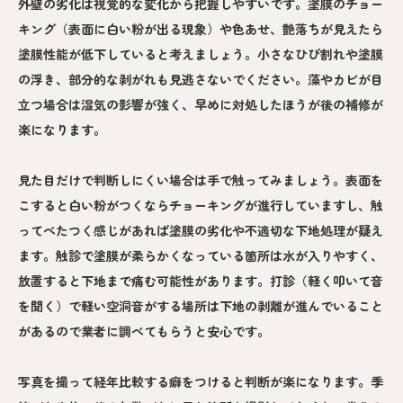
外壁の劣化は視覚的な変化から把握しやすいです。塗膜のチョー
キング（表面に白い粉が出る現象）や色あせ、艶落ちが見えたら
塗膜性能が低下していると考えましょう。小さなひび割れや塗膜
の浮き、部分的な剥がれも見逃さないでください。藻やカビが目
立つ場合は湿気の影響が強く、早めに対処したほうが後の補修が
楽になります。
見た目だけで判断しにくい場合は手で触ってみましょう。表面を
こすると白い粉がつくならチョーキングが進行していますし、触
ってべたつく感じがあれば塗膜の劣化や不適切な下地処理が疑え
ます。触診で塗膜が柔らかくなっている箇所は水が入りやすく、
放置すると下地まで痛む可能性があります。打診（軽く叩いて音
を聞く）で軽い空洞音がする場所は下地の剥離が進んでいること
があるので業者に調べてもらうと安心です。
写真を撮って経年比較する癖をつけると判断が楽になります。季