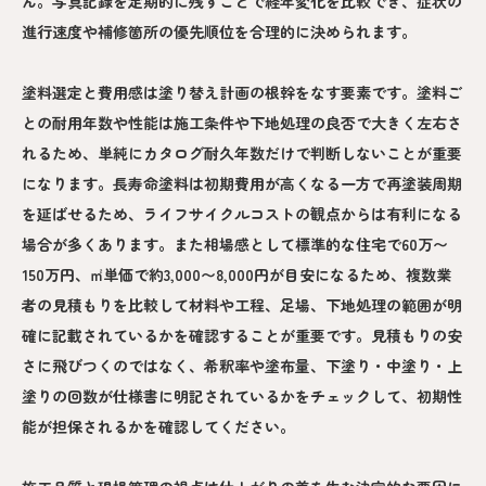
ん。写真記録を定期的に残すことで経年変化を比較でき、症状の
進行速度や補修箇所の優先順位を合理的に決められます。
塗料選定と費用感は塗り替え計画の根幹をなす要素です。塗料ご
との耐用年数や性能は施工条件や下地処理の良否で大きく左右さ
れるため、単純にカタログ耐久年数だけで判断しないことが重要
になります。長寿命塗料は初期費用が高くなる一方で再塗装周期
を延ばせるため、ライフサイクルコストの観点からは有利になる
場合が多くあります。また相場感として標準的な住宅で60万〜
150万円、㎡単価で約3,000〜8,000円が目安になるため、複数業
者の見積もりを比較して材料や工程、足場、下地処理の範囲が明
確に記載されているかを確認することが重要です。見積もりの安
さに飛びつくのではなく、希釈率や塗布量、下塗り・中塗り・上
塗りの回数が仕様書に明記されているかをチェックして、初期性
能が担保されるかを確認してください。