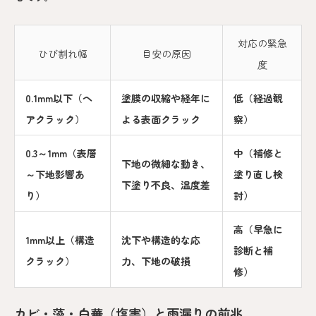
対応の緊急
ひび割れ幅
目安の原因
度
0.1mm以下（ヘ
塗膜の収縮や経年に
低（経過観
アクラック）
よる表面クラック
察）
0.3～1mm（表層
中（補修と
下地の微細な動き、
～下地影響あ
塗り直し検
下塗り不良、温度差
り）
討）
高（早急に
1mm以上（構造
沈下や構造的な応
診断と補
クラック）
力、下地の破損
修）
カビ・藻・白華（塩害）と雨漏りの前兆