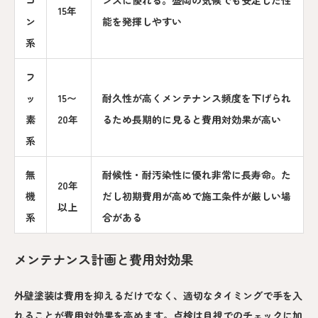
15年
ン
能を発揮しやすい
系
フ
ッ
15〜
耐久性が高くメンテナンス頻度を下げられ
素
20年
るため長期的に見ると費用対効果が高い
系
無
耐候性・耐汚染性に優れ非常に長寿命。た
20年
機
だし初期費用が高めで施工条件が厳しい場
以上
系
合がある
メンテナンス計画と費用対効果
外壁塗装は費用を抑えるだけでなく、適切なタイミングで手を入
れることが費用対効果を高めます。点検は目視でのチェックに加