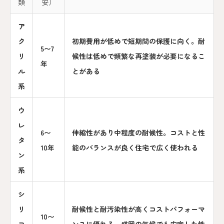
類
安）
ア
ク
初期費用が低めで短期間の保護に向く。耐
5〜7
リ
候性は低めで頻繁な再塗装が必要になるこ
年
ル
とがある
系
ウ
レ
6〜
伸縮性があり中程度の耐候性。コストと性
タ
10年
能のバランスが良く住宅で広く使われる
ン
系
シ
リ
耐候性と耐汚染性が高くコストパフォーマ
10〜
コ
ンスに優れる。盛岡の気候でも安定した性