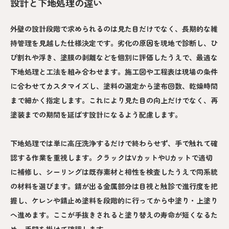
設計と下地処理の違い
外壁の設計段階で求められるのは見た目だけでなく、長期的な維
持管理を見越した仕様決定です。劣化の原因を現地で診断し、ひ
び割れや浮き、塗膜の剥離などを個別に評価したうえで、最適な
下地処理と工法を組み合わせます。施工図や工程表は現場の条件
に合わせてカスタマイズし、塗料の選定から塗布回数、乾燥時間
まで細かく指定します。これにより見た目の向上だけでなく、再
塗装までの期間を延ばす設計になるよう配慮します。
下地処理では単に高圧洗浄するだけで終わらせず、手で触れて確
認する作業を重視します。クラックはVカットやUカットで適切
に補修し、シーリングは既存素材と相性を検査したうえで同系統
の材料を選びます。錆が出る金属部分は目視と触診で進行度を把
握し、ケレンや錆止め塗料を段階的に行ってから中塗り・上塗り
へ進めます。ここが手抜きされると塗り替えの寿命が短くなるた