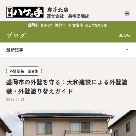
岩手北店
運営会社：美嶋塗装店
盛岡市
滝沢市
宮古市
を中心に
や
周辺で対応可能！
ブログ
BLOG
最新記事
外壁塗装 業者別
盛岡市の外壁を守る：大和建設による外壁塗
装・外壁塗り替えガイド
2026.04.21