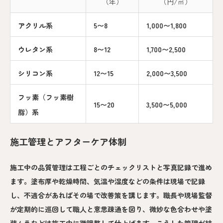
（年）
（円/㎡）
アクリル系
5〜8
1,000〜1,800
ウレタン系
8〜12
1,700〜2,500
シリコン系
12〜15
2,000〜3,500
フッ素（フッ素樹
15〜20
3,500〜5,000
脂）系
施工管理とアフターケア体制
施工中の品質管理は工程ごとのチェックリストと写真記録で進め
ます。塗布厚や乾燥時間、気温や湿度などの条件は現場で記録
し、不適合があればその場で改善策を講じます。職長や現場監督
が定期的に巡回して職人と意思疎通を図り、微妙な色合わせや塗
装ムラなどは施工中に微調整して仕上げます。こうした管理が結