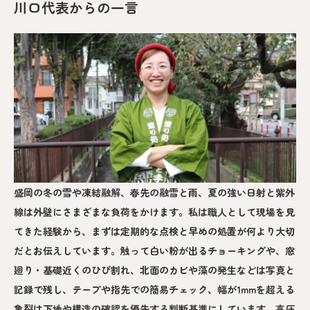
川口代表からの一言
盛岡の冬の雪や凍結融解、春先の融雪と雨、夏の強い日射と紫外
線は外壁にさまざまな負荷をかけます。私は職人として現場を見
てきた経験から、まずは定期的な点検と早めの処置が何より大切
だとお伝えしています。触って白い粉が出るチョーキングや、窓
廻り・基礎近くのひび割れ、北面のカビや藻の発生などは写真と
記録で残し、テープや指先での簡易チェック、幅が1mmを超える
亀裂は下地や構造の確認を優先する判断基準にしています。高圧