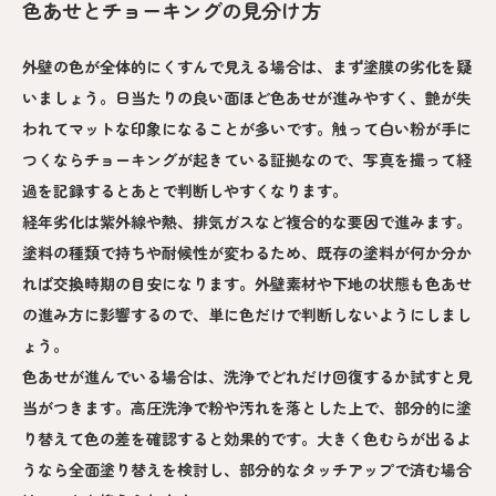
色あせとチョーキングの見分け方
外壁の色が全体的にくすんで見える場合は、まず塗膜の劣化を疑
いましょう。日当たりの良い面ほど色あせが進みやすく、艶が失
われてマットな印象になることが多いです。触って白い粉が手に
つくならチョーキングが起きている証拠なので、写真を撮って経
過を記録するとあとで判断しやすくなります。
経年劣化は紫外線や熱、排気ガスなど複合的な要因で進みます。
塗料の種類で持ちや耐候性が変わるため、既存の塗料が何か分か
れば交換時期の目安になります。外壁素材や下地の状態も色あせ
の進み方に影響するので、単に色だけで判断しないようにしまし
ょう。
色あせが進んでいる場合は、洗浄でどれだけ回復するか試すと見
当がつきます。高圧洗浄で粉や汚れを落とした上で、部分的に塗
り替えて色の差を確認すると効果的です。大きく色むらが出るよ
うなら全面塗り替えを検討し、部分的なタッチアップで済む場合