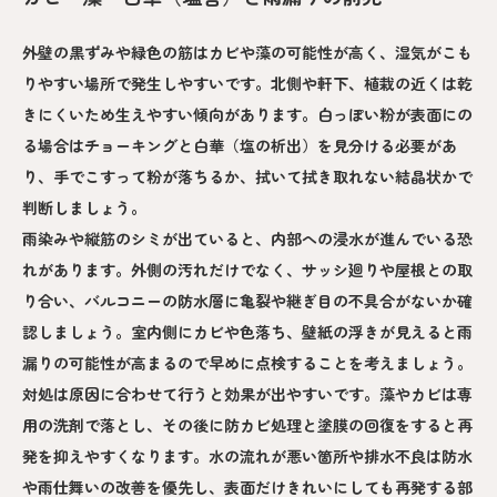
外壁の黒ずみや緑色の筋はカビや藻の可能性が高く、湿気がこも
りやすい場所で発生しやすいです。北側や軒下、植栽の近くは乾
きにくいため生えやすい傾向があります。白っぽい粉が表面にの
る場合はチョーキングと白華（塩の析出）を見分ける必要があ
り、手でこすって粉が落ちるか、拭いて拭き取れない結晶状かで
判断しましょう。
雨染みや縦筋のシミが出ていると、内部への浸水が進んでいる恐
れがあります。外側の汚れだけでなく、サッシ廻りや屋根との取
り合い、バルコニーの防水層に亀裂や継ぎ目の不具合がないか確
認しましょう。室内側にカビや色落ち、壁紙の浮きが見えると雨
漏りの可能性が高まるので早めに点検することを考えましょう。
対処は原因に合わせて行うと効果が出やすいです。藻やカビは専
用の洗剤で落とし、その後に防カビ処理と塗膜の回復をすると再
発を抑えやすくなります。水の流れが悪い箇所や排水不良は防水
や雨仕舞いの改善を優先し、表面だけきれいにしても再発する部