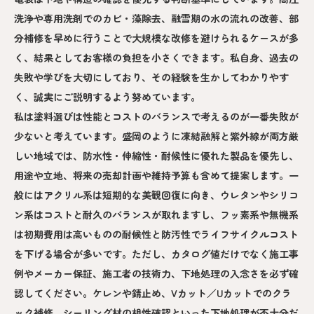
洗浄や専用洗剤でのカビ・藻除去、融雪期の水の流れの改善、部
分補修を早めに行うことで大規模な改修を避けられるケースが多
く、結果としてお客様の負担を小さくできます。私自身、過去の
失敗や学びを大切にしており、その経験を生かしてわかりやす
く、誠実にご説明するよう努めています。
私は塗料選びは性能とコストのバランスで考えるのが一番失敗が
少ないと考えています。盛岡のように凍結融解と紫外線が両方厳
しい地域では、防水性・伸縮性・耐候性に優れた製品を優先し、
用途や立地、将来の売却計画や維持予算も含めて提案します。一
般にはアクリル系は短期的な美観回復に向き、ウレタンやシリコ
ン系はコストと耐久のバランスが取れますし、フッ素系や無機系
は初期費用は高いものの耐候性と防汚性でライフサイクルコスト
を下げる場合が多いです。ただし、カタログ値だけでなく施工事
例やメーカー保証、施工者の技術力、下地処理の入念さを必ず確
認してください。ケレンや錆止め、Vカット／Uカットでのクラ
ック補修、シーリング材の相性確認といった下地処理が不十分だ