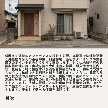
盛岡市で外壁のメンテナンスを検討する際、本記事では外壁塗装
と外壁塗り替えの基礎知識、料金相場、適切なタイミングや業者
選びのポイントを分かりやすく解説します。とくに地域特有の気
候条件に強い施工実績を持つ大和建設の特徴、耐久性や保証内
容、見積もり時に確認すべき点を具体的に紹介し、初めての方で
も安心して依頼できる判断材料を提供します。さらに、見積もり
の比較方法や長期的なコスト試算、実際の施工後のメンテナンス
方法も紹介し、盛岡市の住まいを長持ちさせるための総合的なガ
イドとします。塗料の種類ごとの耐用年数や費用対効果、DIYと
プロ施工のメリット・デメリットも比較し、最適な選択をサポー
トします。安心して選べる情報を満載です。
目次