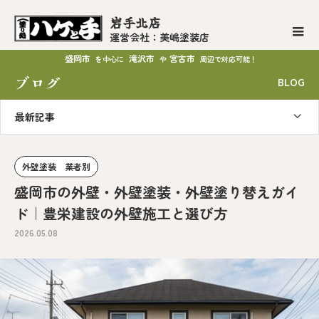
岩手北店
運営会社：美嶋塗装店
盛岡市
滝沢市
宮古市
を中心に
や
周辺で対応可能！
ブログ
BLOG
最新記事
外壁塗装 業者別
盛岡市の外壁・外壁塗装・外壁塗り替えガイ
ド｜豊栄建設の外壁施工と選び方
2026.05.08