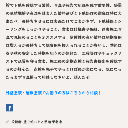
診で下地を確認する習慣、写真や報告で記録を残す重要性、盛岡
の凍結融解や高湿を踏まえた塗料選びと下地処理の徹底は特に大
事だべ。長持ちさせるには表面だけでごまかさず、下地補修とシ
ーリングをしっかりやること、業者は仕様書や保証、過去施工写
真で見極めることをオススメする。耐候性の高い塗料は初期費用
は増えるが長持ちして総費用を抑えられることが多いし、季節は
春や秋の安定した時期を狙うのが無難だ。工程管理やチェックリ
ストで品質を守る業者、施工後の定期点検と報告書提出を確認す
るのが肝心だ。点検を先手でやっとけば後が楽になる、気になっ
たらまず写真撮って相談しなさいよ、頼んだぞ。
外壁塗装・屋根塗装でお困りの方はこちらから相談！
投稿者:
塗り処ハケと手 岩手北店