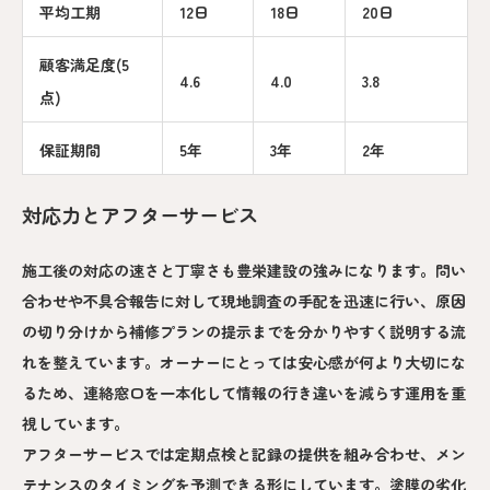
平均工期
12日
18日
20日
顧客満足度(5
4.6
4.0
3.8
点)
保証期間
5年
3年
2年
対応力とアフターサービス
施工後の対応の速さと丁寧さも豊栄建設の強みになります。問い
合わせや不具合報告に対して現地調査の手配を迅速に行い、原因
の切り分けから補修プランの提示までを分かりやすく説明する流
れを整えています。オーナーにとっては安心感が何より大切にな
るため、連絡窓口を一本化して情報の行き違いを減らす運用を重
視しています。
アフターサービスでは定期点検と記録の提供を組み合わせ、メン
テナンスのタイミングを予測できる形にしています。塗膜の劣化