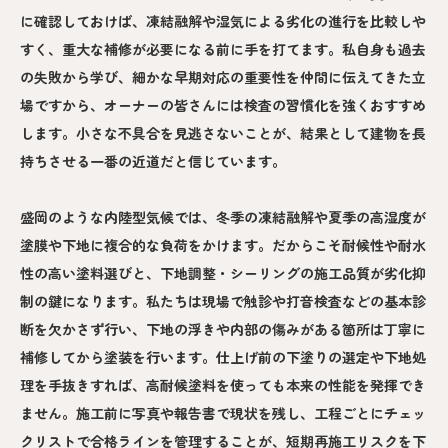
に確認しておけば、凍結融解や湿気による劣化の進行を比較しや
すく、重大な補修が必要になる前に手を打てます。私自身も過去
の失敗から学び、細かな早期対応の重要性を仲間に伝えてきた立
場ですから、オーナーの皆さんには検査の習慣化を強くおすすめ
します。小さな不具合を見逃さないことが、結果として建物を長
持ちさせる一番の近道だと信じています。
盛岡のような内陸型気候では、冬季の凍結融解や夏季の高湿度が
塗膜や下地に複合的な負荷をかけます。だからこそ耐候性や耐水
性の高い塗料選びと、下地調整・シーリングの施工品質が劣化抑
制の鍵になります。私たちは現場で触診や打音検査などの基本診
断を欠かさず行い、下地の浮きや内部の傷みがある箇所は丁寧に
補修してから塗装を行います。仕上げ前の下塗りの選定や下地処
理を手抜きすれば、高耐候塗料を使っても本来の性能を発揮でき
ません。施工前に写真や報告書で現状を残し、工程ごとにチェッ
クリストで合格ラインを管理することが、短期再施工リスクを下