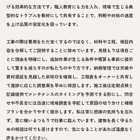
げる効果的な方法です。職人教育にも力を入れ、現場で生じる典
型的なトラブルを教材にして共有することで、判断や対処の速度
を上げ品質の安定化を図っています。
工事の際は費用をただ安くするのではなく、材料や工程、保証内
容を分解してご説明することに努めています。見積もりは項目ご
とに理由を明確にし、追加作業が生じる条件や概算も事前に提示
して驚きを減らすのが私たちのやり方です。納期管理では天候や
資材遅延を見越した余裕日を確保し、工程表をオーナーと共有し
て進捗に応じた調整案を早めに相談します。施工後は定期点検と
記録提供でメンテナンスのタイミングを予測できる形にし、問合
せや不具合には迅速に現地調査を手配して原因の切り分けと補修
プランを分かりやすく提示します。私は常に感謝の気持ちを忘れ
ず、恩に報いるつもりで仕事に臨んでいます。建物を長く守るた
めの相談は何でも受けますので、気になることがあれば遠慮なく
声をかけてください。