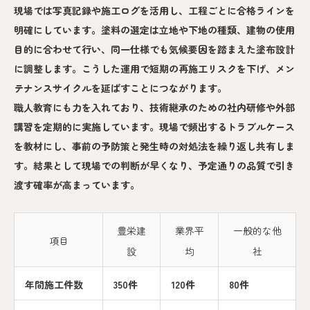
現場では写真記録や施工ログを活用し、工程ごとに合格ラインを
明確にしています。塗料の選定は立地や下地の種類、建物の使用
目的に合わせて行い、同一仕様でも気候要因を踏まえた塗布設計
に調整します。こうした運用で短期の再施工リスクを下げ、メン
テナンスサイクルを延ばすことにつながります。
職人教育にも力を入れており、技術継承のための社内研修や外部
講習を定期的に実施しています。現場で頻出するトラブルケース
を教材にし、事前の予防策と発生時の対処法を繰り返し共有しま
す。結果として現場での判断が早くなり、予定通りの品質で引き
渡す確率が高まっています。
豊栄建
業界平
一般的な他
項目
設
均
社
年間施工件数
350件
120件
80件