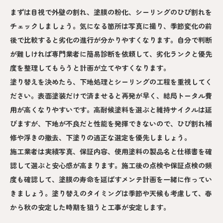
まずは目視で外壁の割れ、塗膜の粉化、シーリングのひび割れを
チェックしましょう。気になる箇所は写真に撮り、季節変化の前
後で比較すると劣化の進行が分かりやすくなります。自分で判断
が難しければ専門業者に簡易診断を依頼して、劣化ランクと優先
度を整理してもらうと計画が立てやすくなります。
塗り替えを決めたら、下地処理とシーリングの工程を重視してく
ださい。表面塗装だけで済ませると再発が早く、結局トータル費
用が高くなりやすいです。高耐候塗料を選ぶと維持サイクルは延
びますが、下地が不良だと性能を発揮できないので、ひび割れ補
修や浮きの撤去、下塗りの適正な選定を優先しましょう。
施工業者は実績写真、保証内容、使用塗料の製品名と仕様書を確
認して選ぶと安心感が高まります。施工後の点検や保証点検の頻
度も確認して、塗膜の寿命を延ばすメンテ計画を一緒に作ってい
きましょう。塗り替えのタイミングは季節や天候も考慮して、春
から秋の安定した時期を狙うと工事が安定します。