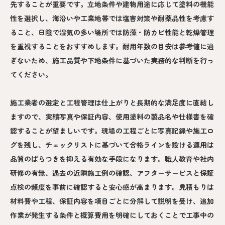
先することが重要です。立地条件や建物用途に応じて塗料の機能
性を選択し、海沿いや工業地帯では塩害対策や耐薬品性を考慮す
ること、日陰で湿気の多い場所では防藻・防カビ性能と乾燥管理
を重視することをおすすめします。耐用年数の目安は参考値に過
ぎないため、施工品質や下地条件に基づいた実務的な判断を行っ
てください。
施工業者の選定と工程管理は仕上がりと長期的な満足度に直結し
ますので、実績写真や保証内容、使用塗料の製品名や仕様書を確
認することが望ましいです。現場の工程ごとに写真記録や施工ロ
グを残し、チェックリストに基づいて合格ラインを設ける運用は
品質のばらつきを抑える有効な手段になります。職人教育や社内
研修の有無、過去の近隣施工例の確認、アフターサービスと保証
点検の頻度を事前に確認すると安心感が高まります。見積もりは
材料費や工程、保証内容を項目ごとに分解して説明を受け、追加
作業が発生する条件と概算費用を明確にしておくことで工事中の