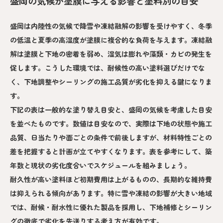
盛岡の気候が塗膜に与える影響と塗料別の目安
盛岡は内陸性の気候で降雪や凍結融解の影響を受けやすく、冬季
の低温と夏季の高湿度が塗膜に複合的な負荷を与えます。凍結融
解は塗膜と下地の密着を弱め、湿気は膨れや藻類・カビの発生を
促します。こうした環境では、耐候性の高い塗料選びだけでな
く、下地調整やシーリングの施工品質が劣化を抑える鍵になりま
す。
下記の表は一般的な塗り替え目安と、盛岡の気候を考慮した目安
を並べたものです。数値は目安なので、実際は下地の状態や施工
品質、日当たりや面ごとの条件で前後しますが、材料特性ごとの
差を把握すると計画が立てやすくなります。表を参考にして、築
年数と現状の劣化度合いでスケジュールを組みましょう。
耐久性が高い塗料ほど初期費用は上がるものの、長期的な維持費
は抑えられる傾向があります。特に雪や凍結の影響が大きい地域
では、耐候・耐水性に優れた製品を採用し、下地補修とシーリン
グの徹底で劣化を先送りする考え方が有効です。