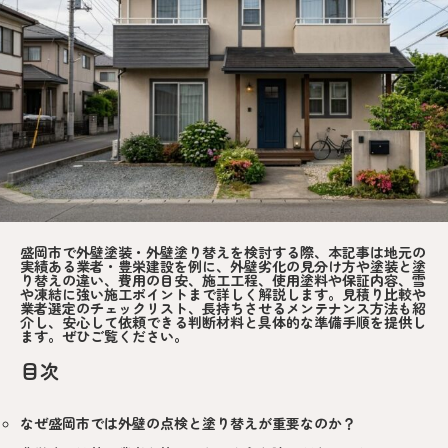
盛岡市で外壁塗装・外壁塗り替えを検討する際、本記事は地元の
実績ある業者・豊栄建設を例に、外壁劣化の見分け方や塗装と塗
り替えの違い、費用の目安、施工工程、使用塗料や保証内容、雪
や凍結に強い施工ポイントまで詳しく解説します。見積り比較や
業者選定のチェックリスト、長持ちさせるメンテナンス方法も紹
介し、安心して依頼できる判断材料と具体的な準備手順を提供し
ます。ぜひご覧ください。
目次
なぜ盛岡市では外壁の点検と塗り替えが重要なのか？