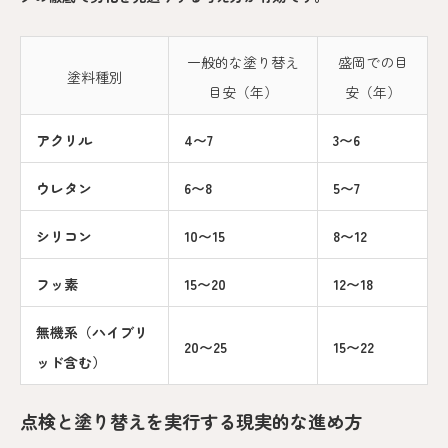
一般的な塗り替え
盛岡での目
塗料種別
目安（年）
安（年）
アクリル
4〜7
3〜6
ウレタン
6〜8
5〜7
シリコン
10〜15
8〜12
フッ素
15〜20
12〜18
無機系（ハイブリ
20〜25
15〜22
ッド含む）
点検と塗り替えを実行する現実的な進め方