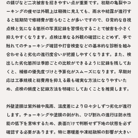
の錆びなど二次被害を招きやすい点が重要です。初期の亀裂やコ
ーキングの痩せは外観上は軽微に見えても、雨水や結露が進行す
ると短期間で修繕費が膨らむことが多いですので、日常的な目視
点検と気になる箇所の写真記録を習慣化することで被害を小さく
抑えやすくなります。点検は単なる外観の確認にとどめず、手で
触れてのチョーキング確認や打音検査などの基本的な診断を組み
合わせると劣化の進行度合いが把握しやすくなります。また、検
出した劣化箇所は季節ごとの比較ができるように記録を残してお
くと、補修の優先度づけと予算化がスムーズになります。早期対
応は工事規模と総費用を抑える最も確実な方法になりやすいた
め、点検の頻度と記録方法を明確にしておくことを推奨します。
外壁塗膜は紫外線や風雨、温度差により日々少しずつ劣化が進行
します。チョーキングや塗膜の剥がれ、ひび割れの進行は防水性
能の低下を意味するため、表面だけで判断せず下地の状態を必ず
確認する必要があります。特に寒暖差や凍結融解の影響が大きい