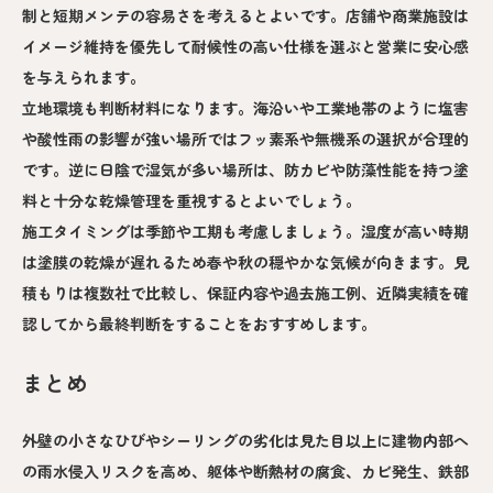
制と短期メンテの容易さを考えるとよいです。店舗や商業施設は
イメージ維持を優先して耐候性の高い仕様を選ぶと営業に安心感
を与えられます。
立地環境も判断材料になります。海沿いや工業地帯のように塩害
や酸性雨の影響が強い場所ではフッ素系や無機系の選択が合理的
です。逆に日陰で湿気が多い場所は、防カビや防藻性能を持つ塗
料と十分な乾燥管理を重視するとよいでしょう。
施工タイミングは季節や工期も考慮しましょう。湿度が高い時期
は塗膜の乾燥が遅れるため春や秋の穏やかな気候が向きます。見
積もりは複数社で比較し、保証内容や過去施工例、近隣実績を確
認してから最終判断をすることをおすすめします。
まとめ
外壁の小さなひびやシーリングの劣化は見た目以上に建物内部へ
の雨水侵入リスクを高め、躯体や断熱材の腐食、カビ発生、鉄部