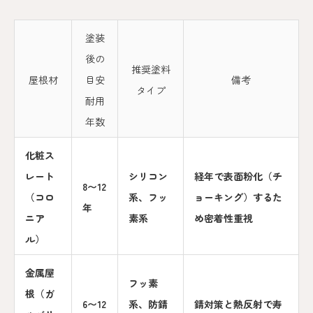
塗装
後の
推奨塗料
屋根材
目安
備考
タイプ
耐用
年数
化粧ス
レート
シリコン
経年で表面粉化（チ
8〜12
（コロ
系、フッ
ョーキング）するた
年
ニア
素系
め密着性重視
ル）
金属屋
フッ素
根（ガ
6〜12
系、防錆
錆対策と熱反射で寿