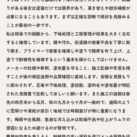
りがある場合は塗装だけでは限界があり、葺き替えや部分補修が
必要になることもあります。まずは正確な診断で現状を見極める
ことが最初の一歩です。
私は現場での経験から、下地処理と工程管理が結果を大きく左右
すると確信しています。錆や汚れ、旧塗膜の密着不良を丁寧に取
り除き、プライマーで密着を確保し中塗りで膜厚を作り上げ、上
塗りで耐候性を確保するという基本を疎かにしてはいけません。
メーカーの仕様や希釈、塗布量を守ること、施工記録や写真を残
すことが後の保証適用や品質確認に直結します。安価な見積もり
に惑わされず、足場や下地処理、塗回数、塗料名や塗布量が明記
された見積書で比較してほしいと願います。また施工の適期は春
先の四月末から五月、秋の九月から十月が一般的で、盛岡のよう
に雪解けや凍結が長引く地域では時期選びが特に重要になりま
す。梅雨や台風期、急激な冷え込みは乾燥不良や仕上がりムラの
原因になるため避けるのが賢明です。
費用対効果を考えると、耐候性の高い塗料を選びメンテ周期を延