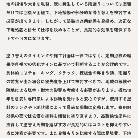
地の損傷や大きな亀裂、既に発生している雨漏りについては塗装
だけでは回復が困難で、下地補修や部分的な葺き替えを検討する
必要が出てきます。したがって塗装の適用範囲を見極め、適正な
下地処置と併せて仕様を決めることが、長期的な効果を確保する
上で不可欠になります。
塗り替えのタイミングや施工計画は一律ではなく、定期点検の結
果や目視での劣化サインに基づいて判断することが合理的です。
具体的にはチョーキング、クラック、棟板金の浮きや錆、雨漏り
の前兆が出た場合に優先度を上げて検討すべきで、地域の気候や
隣地による塩害・樹木の影響も考慮する必要があります。概ね10
年を目安に専門家による診断を受けると安心ですが、使用する塗
料のランクや下地状態によって最適な周期は変動します。費用対
効果の面では安価な塗料を頻繁に塗り直すより、高耐候性塗料に
投資して塗替え周期を延ばす方が長期的にはコストを抑えやすい
点に注意が必要です。また見積もりを比較する際は足場費、下地