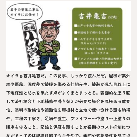
オイラぁ吉井亀吉だ。この記事、しっかり読んだぞ。屋根が紫外
線や雨風、温度差で塗膜を傷める仕組みや、塗装が見た目以上に
下地保護と防水を果たす点がよくまとまっとる。表面的な塗り直
しで済む場合と下地補修や葺き替えが必要な場合を見極める重要
性、塗料の耐候性や遮熱性を屋根材と立地で使い分ける話も納得
や。工程の丁寧さ、足場や養生、プライマー〜中塗り〜上塗りの
順序を守ること、記録と保証を残すことが長期のコスト抑制につ
ながるってのは現場目線でもキモやで。季節や気象条件を見て点