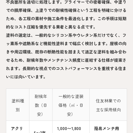
不良箇所を適切に処理します。プライマーでの密着確保、中塗り
での膜厚確保、上塗りでの耐候性確保という工程を明確に分ける
ため、各工程の素材や施工条件を最適化します。この手順は短期
的なコスト圧縮を優先する業者と異なる点です。
塗料の選定は、一般的なシリコン系やウレタン系だけでなく、フ
ッ素系や遮熱系など機能性塗料まで幅広く検討します。屋根の向
きや周辺環境、既存の断熱性能を踏まえて適正な塗料を組み合わ
せるため、耐候年数やメンテナンス頻度に直結する仕様が提案さ
れます。長期的な視点でのコストパフォーマンスを重視する住ま
いには向いています。
耐候年
一般的な塗装
塗料種
住友林業での
数（目
価格（㎡・目
別
主な採用傾向
安）
安）
アクリ
1,000〜1,800
簡易メンテ用
5〜7年