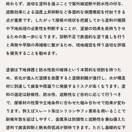
終わらず、適切な塗料を選ぶことで紫外線遮断や防水性の付与、
遮熱効果による温度上昇抑制など多面的な保護機能を付加できる
点が重要です。したがって屋根の現状を把握してから塗料の種類
や下地処理の必要性を判断することが、塗装の効果を長持ちさせ
るための第一歩になります。診断不足で表面的な塗り直しを行う
と再発や早期の再補修に繋がるため、現地確認を伴う適切な評価
を優先することを勧めます。
塗装は下地保護と防水性能の確保という本質的な役割を持つた
め、劣化が進んだ塗膜を放置すると塗膜剥離が進行し、水が構造
材に到達して腐食や雨漏りに発展するリスクが高くなります。塗
料の選定は耐候性、防水性、遮熱性など目的に応じて行うべき
で、屋根材の性質や立地条件に合わせた組み合わせで効果が変わ
ります。例えばスレート系はシリコンやフッ素系を用いることで
耐候年数を延ばしやすく、金属系は防錆性と遮熱性を兼ね備えた
塗料で腐食抑制と熱負荷低減が期待できます。ただし基礎的な下