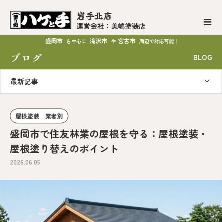
岩手北店
運営会社：美嶋塗装店
盛岡市
滝沢市
宮古市
を中心に
や
周辺で対応可能！
ブログ
BLOG
最新記事
屋根塗装 業者別
盛岡市で住友林業の屋根を守る：屋根塗装・
屋根塗り替えのポイント
2026.06.05