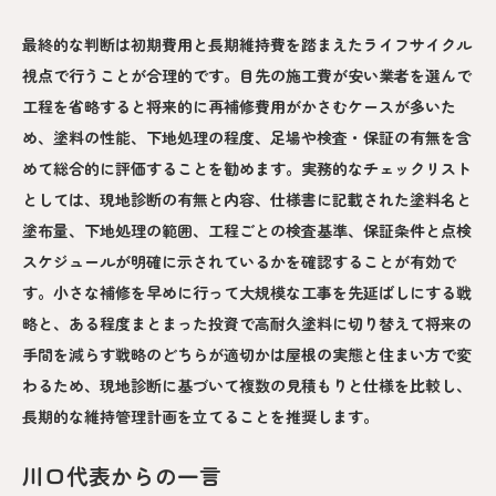
最終的な判断は初期費用と長期維持費を踏まえたライフサイクル
視点で行うことが合理的です。目先の施工費が安い業者を選んで
工程を省略すると将来的に再補修費用がかさむケースが多いた
め、塗料の性能、下地処理の程度、足場や検査・保証の有無を含
めて総合的に評価することを勧めます。実務的なチェックリスト
としては、現地診断の有無と内容、仕様書に記載された塗料名と
塗布量、下地処理の範囲、工程ごとの検査基準、保証条件と点検
スケジュールが明確に示されているかを確認することが有効で
す。小さな補修を早めに行って大規模な工事を先延ばしにする戦
略と、ある程度まとまった投資で高耐久塗料に切り替えて将来の
手間を減らす戦略のどちらが適切かは屋根の実態と住まい方で変
わるため、現地診断に基づいて複数の見積もりと仕様を比較し、
長期的な維持管理計画を立てることを推奨します。
川口代表からの一言