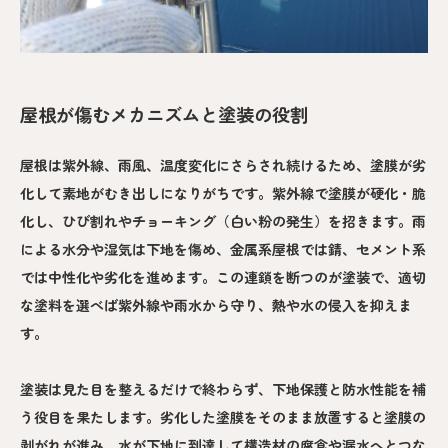
屋根が傷むメカニズムと塗装の役割
屋根は紫外線、雨風、温度変化にさらされ続けるため、塗膜が劣
化して素地がむき出しになりがちです。紫外線で塗膜が硬化・脆
化し、ひび割れやチョーキング（白い粉の発生）を招きます。雨
による水分や湿気は下地を傷め、金属系屋根では錆、セメント系
では中性化や劣化を進めます。この連鎖を断つのが塗装で、適切
な塗料を選べば紫外線や雨水から守り、熱や水の侵入を抑えま
す。
塗装は見た目を整えるだけで終わらず、下地保護と防水性能を補
う役目を果たします。劣化した塗膜をそのまま放置すると塗膜の
剥がれが進み、水が下地に到達して構造材の腐食や漏水へとつな