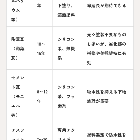
ルバリ
年
下塗り、
命延長が期待できる
ウム
遮熱塗料
等）
元々塗装不要なもの
陶器瓦
シリコン
10〜
も多いが、劣化部の
（釉薬
系、無機
15年
補修や美観維持に有
瓦）
系
効
セメン
ト瓦
シリコン
8〜12
吸水性を抑える下地
（モニ
系、フッ
年
処理が重要
エル
素系
等）
アスフ
専用アク
塗料選定で防水性を
ァルト
7〜10
リル系、