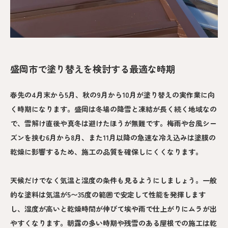
盛岡市で塗り替えを検討する最適な時期
春先の4月末から5月、秋の9月から10月が塗り替えの実作業に向
く時期になります。盛岡は冬場の降雪と凍結が長く続く地域なの
で、雪解け直後や真冬は避けたほうが無難です。梅雨や台風シー
ズンを挟む6月から8月、また11月以降の急速な冷え込みは塗膜の
乾燥に影響するため、施工の品質を確保しにくくなります。
天候だけでなく気温と湿度の条件も見るようにしましょう。一般
的な塗料は気温が5〜35度の範囲で安定して性能を発揮します
し、湿度が高いと乾燥時間が伸びて埃や雨で仕上がりにムラが出
やすくなります。朝露の多い時期や残雪のある屋根での施工は乾