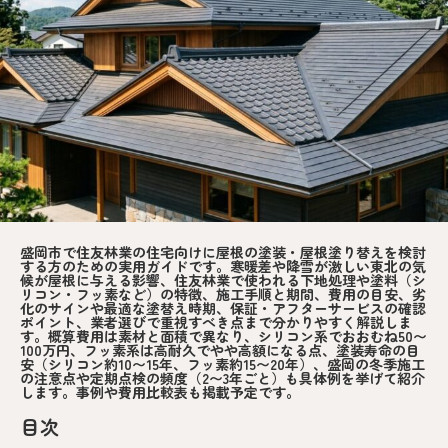
盛岡市で住友林業の住宅向けに屋根の塗装・屋根塗り替えを検討
する方のための実用ガイドです。寒暖差や降雪が激しい東北の気
候が屋根に与える影響、住友林業で使われる下地処理や塗料（シ
リコン・フッ素など）の特徴、施工手順と期間、費用の目安、劣
化のサインや最適な塗替え時期、保証・アフターサービスの確認
ポイント、業者選びで重視すべき点まで分かりやすく解説しま
す。概算費用は素材と面積で異なり、シリコン系でおおむね50〜
100万円、フッ素系は高耐久でやや高額になる点、塗装寿命の目
安（シリコン約10〜15年、フッ素約15〜20年）、盛岡の冬季施工
の注意点や定期点検の頻度（2〜3年ごと）も具体例を挙げて紹介
します。事例や費用比較表も掲載予定です。
目次