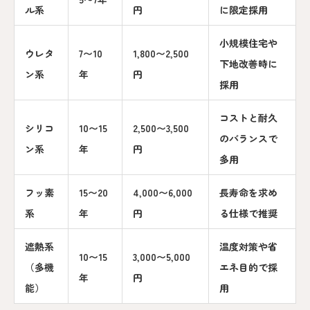
ル系
円
に限定採用
小規模住宅や
ウレタ
7〜10
1,800〜2,500
下地改善時に
ン系
年
円
採用
コストと耐久
シリコ
10〜15
2,500〜3,500
のバランスで
ン系
年
円
多用
フッ素
15〜20
4,000〜6,000
長寿命を求め
系
年
円
る仕様で推奨
遮熱系
温度対策や省
10〜15
3,000〜5,000
（多機
エネ目的で採
年
円
能）
用