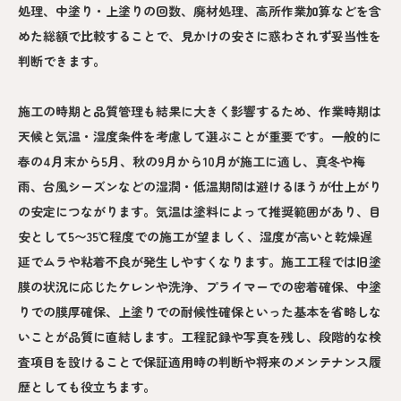
処理、中塗り・上塗りの回数、廃材処理、高所作業加算などを含
めた総額で比較することで、見かけの安さに惑わされず妥当性を
判断できます。
施工の時期と品質管理も結果に大きく影響するため、作業時期は
天候と気温・湿度条件を考慮して選ぶことが重要です。一般的に
春の4月末から5月、秋の9月から10月が施工に適し、真冬や梅
雨、台風シーズンなどの湿潤・低温期間は避けるほうが仕上がり
の安定につながります。気温は塗料によって推奨範囲があり、目
安として5〜35℃程度での施工が望ましく、湿度が高いと乾燥遅
延でムラや粘着不良が発生しやすくなります。施工工程では旧塗
膜の状況に応じたケレンや洗浄、プライマーでの密着確保、中塗
りでの膜厚確保、上塗りでの耐候性確保といった基本を省略しな
いことが品質に直結します。工程記録や写真を残し、段階的な検
査項目を設けることで保証適用時の判断や将来のメンテナンス履
歴としても役立ちます。