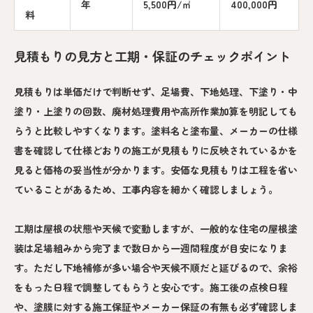
年
5,500円/㎡
400,000円
料
見積もりの見方と工期・保証のチェックポイント
見積もりは単価だけで判断せず、足場費、下地処理、下塗り・中
塗り・上塗りの回数、廃材処理費用や高所作業加算を明記しても
らうと比較しやすくなります。塗料名と塗布量、メーカーの仕様
書を確認して仕様どおりの施工が見積もりに反映されているかを
見ると価格の妥当性が分かります。安価な見積もりは工程を省い
ていることがあるため、工事内容を細かく確認しましょう。
工期は屋根の状態や天候で変動しますが、一般的な住宅の屋根塗
装は足場組みから完了まで数日から一週間程度が目安になりま
す。ただし下地補修が多い場合や天候不順だと延びるので、余裕
をもった日程で調整してもらうと安心です。施工後の点検日程
や、塗膜に対する施工保証やメーカー保証の有無も必ず確認しま