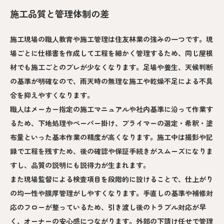
施工品質と管理体制の差
施工現場の職人教育や施工管理は住友林業の強みの一つです。現
場ごとに仕様書を作成して工程を細かく管理するため、同じ屋根
材でも施工ごとのブレが少なくなります。足場や養生、天候判断
の基準が明確なので、雨天時の無理な施工や乾燥不足による不具
合を抑えやすくなります。
職人はメーカー指定の施工マニュアルや社内基準に沿って作業す
るため、下地処理やペーパー掛け、プライマーの選定・希釈・塗
布量といった基本作業の精度が高くなります。施工中は撮影や記
録で工程を残すため、後の確認や保証手続きがスムーズになりま
すし、品質の説明にも説得力が生まれます。
また現場監督による検査項目を段階的に設けることで、仕上がり
の均一性や膜厚管理がしやすくなります。手直しの基準や補修対
応のフローが整っているため、引き渡し後のトラブル対応が早
く、オーナーの安心感につながります。外部の下請け任せで管理