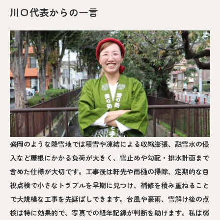
川口代表からの一言
盛岡のような降雪地では積雪や凍結による収縮膨張、融雪水の侵
入など屋根にかかる負荷が大きく、雪止めや勾配・排水計画まで
含めた仕様が大切です。工事後は軒先や雨樋の掃除、定期的な目
視点検で小さなトラブルを早期に見つけ、補修を積み重ねること
で大規模な工事を先延ばしできます。台風や豪雨、雪解け後の点
検は特に効果的で、写真での経年記録が判断を助けます。私は弱