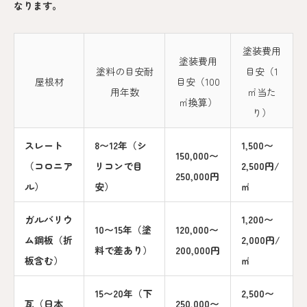
なります。
塗装費用
塗装費用
塗料の目安耐
目安（1
屋根材
目安（100
用年数
㎡当た
㎡換算）
り）
スレート
8〜12年（シ
1,500〜
150,000〜
（コロニア
リコンで目
2,500円/
250,000円
ル）
安）
㎡
ガルバリウ
1,200〜
10〜15年（塗
120,000〜
ム鋼板（折
2,000円/
料で差あり）
200,000円
板含む）
㎡
15〜20年（下
2,500〜
瓦（日本
250,000〜