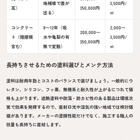
地補修で差が
3,500円/
瓦）
350,000円
出る）
㎡
コンクリー
8〜12年（吸
2,000〜
200,000〜
ト（陸屋根
水や亀裂の有
3,500円/
350,000円
含む）
無で変動）
㎡
長持ちさせるための塗料選びとメンテ方法
塗料は耐用年数とコストのバランスで選びましょう。一般的にウ
レタン、シリコン、フッ素、無機系と耐久性が上がるにつれて価
格も上がります。遮熱塗料や防藻・防カビ性のある製品は環境次
第で効果を発揮するので、直射日光や湿気の強い地域では検討価
値があります。メーカーの塗膜性能だけでなく、施工する職人の
技量も長持ちに直結します。