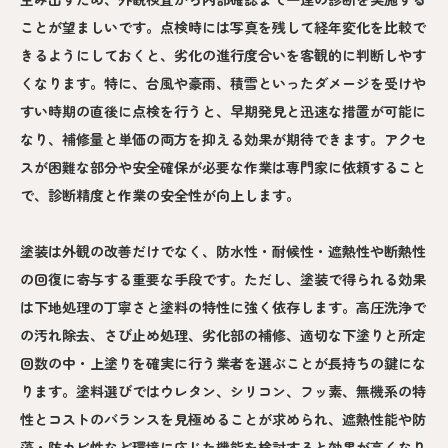
ことが望ましいです。点検時には写真を残して経年変化を比較で
きるようにしておくと、劣化の進行度合いを客観的に判断しやす
くなります。特に、台風や豪雨、積雪といったダメージを受けや
すい時期の直後に点検を行うと、早期発見と迅速な措置が可能に
なり、補修量と単価の両方を抑える効果が期待できます。アクセ
スが困難な部分や安全確保が必要な作業は専門家に依頼すること
で、診断精度と作業の安全性が向上します。
塗装は外観の改善だけでなく、防水性・耐候性・遮熱性や断熱性
の回復に寄与する重要な手段です。ただし、塗装で得られる効果
は下地処理の丁寧さと塗料の特性に強く依存します。高圧洗浄で
の汚れ除去、さび止め処理、劣化部の補修、適切な下塗りと所定
回数の中・上塗りを確実に行う業者を選ぶことが長持ちの鍵にな
ります。塗料選びではウレタン、シリコン、フッ素、無機系の特
性とコストのバランスを見極めることが求められ、遮熱性能や防
藻・防カビ性など環境に応じた機能を検討すると効果が高くなり