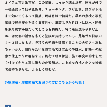
オイラぁ吉井亀吉だ。この記事、しっかり読んだぞ。屋根が外で
一番過酷って話や色あせ、チョーキング、ひび割れ、錆びが下地
まで効いてくるって指摘、現場目線で納得だ。早めの点検と写真
記録で経年変化を追う重要性や、塗装は見た目以上に防水・断熱
を取り戻す手段だってところも的確だ。特に高圧洗浄やサビ止
め、劣化部の補修を省くと塗膜が長持ちせんし、足場代が総額の
２〜３割になる点、見積りの明細を確認することの大切さも忘れ
ちゃいかん。盛岡みたいな降雪地では雪止めや排水、断熱への配
慮が仕上がりに直結する。施行工程や保証、施工写真の約束を取
り付けてから工事に進むのが賢明だ。こまめな目視と小さな補修
で長持ちさせな。よろしく頼むぜ。
外壁塗装・屋根塗装でお困りの方はこちらから相談！