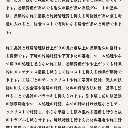
ます。初期費用が高めでも耐久年数が長い高級グレードの塗料
は、長期的な施工回数と維持管理費を抑える可能性が高い点を考
慮に入れると、総合コストで有利になる場合が多いと判断できま
す。
施工品質と現場管理は仕上がりの見た目以上に長期耐久に直結す
る要素です。下地の乾燥確認や下葺き材の選定、シーム処理やネ
ジ周りの処理を怠らない施工は、初期費用がやや上がっても結果
的にメンテナンス回数を減らして総コストを抑える効果が期待で
きます。工程ごとのチェックリストや施工写真の記録、職人の技
能に加えて安全帯や足場の確保、材料の保管方法に統一基準を設
けることで品質のバラツキを抑えられます。引き渡し前には塗膜
の膜厚測定やシーム処理の確認、ネジの締め付け状態などをチェ
ックリストで確認し、小さな手直しを積み重ねる運用を行うと後
のトラブルを減らせます。地域特性を踏まえた材料選定や施工計
画も重要で、雪や凍結がある地域では雪止め、適切な勾配、排水