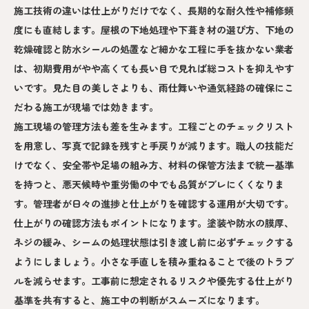
施工技術の違いは仕上がりだけでなく、長期的な耐久性や補修頻
度にも直結します。屋根の下地処理や下葺き材の選び方、下地の
乾燥確認と防水シールの処置など細かな工程に手を抜かない業者
は、初期費用がやや高くても長い目で見れば総コストを抑えやす
いです。見た目の美しさよりも、雨仕舞いや通気経路の確保にこ
だわる施工が現場では効きます。
施工現場の管理方法も差を生みます。工程ごとのチェックリスト
を用意し、写真で記録を残すと手戻りが減ります。職人の技能だ
けでなく、安全帯や足場の組み方、材料の保管方法まで統一基準
を持つと、悪天候時や重労働の中でも品質がブレにくくなりま
す。管理者が日々の進捗と仕上がりを確認する運用が大切です。
仕上がりの確認方法もポイントになります。塗装や防水の膜厚、
ネジの緩み、シームの処理状態は引き渡し前に必ずチェックする
ようにしましょう。小さな手直しを積み重ねることで後のトラブ
ルを減らせます。工事前に想定されるリスクや優先する仕上がり
基準を共有すると、施工中の判断がスムーズになります。