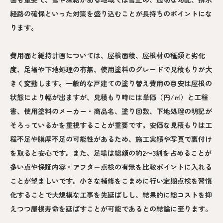
経路の確保といった対策を盛り込むことが長持ちのポイントにな
ります。
費用面と維持計画については、屋根面積、屋根材の種類と劣化
度、足場や下地処理の有無、使用塗料のグレードで見積もりが大
きく変動します。一般的な戸建ての塗り替え費用の目安は屋根の
状態により幅が出ますが、見積もり時には単価（円/㎡）と工程
書、使用塗料のメーカー・商品名、塗り回数、下地処理の明記が
そろっているかを重視することが重要です。安価な見積もりは工
程不足や膜厚不足の可能性があるため、施工実績や写真で裏付け
を取ると安心です。また、足場は総額の約2〜3割を占めることが
多い点や保証内容・アフター点検の有無を比較ポイントに入れる
ことが望ましいです。小さな補修をこまめに行い定期点検を習慣
化することで大規模な工事を先延ばしし、結果的に総コストを抑
えつつ屋根寿命を延ばすことが可能であるとの結論に至ります。