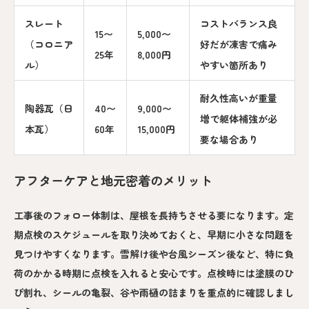
スレート
コストバランス良
15〜
5,000〜
（コロニア
好だが凍害で痛み
25年
8,000円
ル）
やすい箇所あり
耐久性高いが重量
陶器瓦（日
40〜
9,000〜
増で躯体補強が必
本瓦）
60年
15,000円
要な場合あり
アフターケアと地元密着のメリット
工事後のフォロー体制は、屋根を長持ちさせる要になります。定
期点検のスケジュールを取り決めておくと、早期に小さな問題を
見つけやすくなります。雪解け後や台風シーズン後など、特に負
荷のかかる時期に点検を入れると安心です。点検時には塗膜のひ
び割れ、シールの亀裂、谷や雨樋の詰まりを重点的に確認しまし