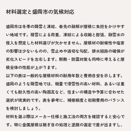
材料選定と盛岡市の気候対応
盛岡市は冬季の降雪と凍結、春先の融解が屋根に負担をかけやす
い地域です。積雪による荷重、凍結による収縮と膨張、融雪水の
侵入を想定した材料選びが欠かせません。屋根材の耐候性や塩害
の影響は少ないものの、雪止めや適切な勾配、排水経路の確保が
劣化スピードを左右します。断熱・防露対策も同時に考えると屋
根全体の性能が上がります。
以下の表は一般的な屋根材料の耐用年数と費用目安を示します。
盛岡のような降雪地では、軽量で滑雪性の高い材料、あるいは重
くても耐久性の高い陶器瓦など、住まいの構造や予算に合わせた
選択が現実的です。表を参考に、補修頻度と初期費用のバランス
を検討しましょう。
材料を選ぶ際はメーカー仕様と施工法の両方を確認すると安心で
す。特に金属屋根は継ぎ目の処理と塗膜の選定で差が出ますし、