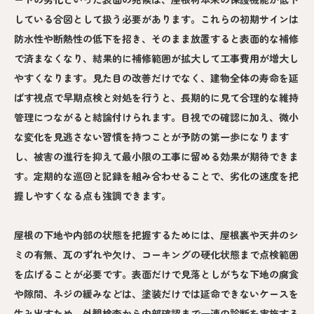
している合図として扱う必要があります。これらの初期サインは
防水性や断熱性の低下を招き、そのまま放置すると表面的な補修
で済まなくなり、結果的に補修範囲が拡大して工事費用が増大し
やすくなります。見た目の改善だけでなく、建物全体の寿命を延
ばす視点で早期点検と対処を行うと、長期的に見て合理的な維持
管理につながると結論付けられます。目視での確認に加え、微小
な変化を見逃さない習慣を持つことが予防の第一歩になります
し、被害の進行を抑えて最小限の工事に留める効果が期待できま
す。定期的な巡回と記録を組み合わせることで、劣化の速度を把
握しやすくなる点も強調できます。
屋根の下地や内部の状態を把握するためには、屋根裏や天井のシ
ミの有無、瓦のずれや欠け、コーキングの硬化状態まで点検範囲
を広げることが必要です。表面だけで見落としがちな下地の腐食
や隙間、ネジの緩みなどは、塗装だけでは延命できないケースを
生み出すため、外観検査から内部確認まで一連の診断を実施する