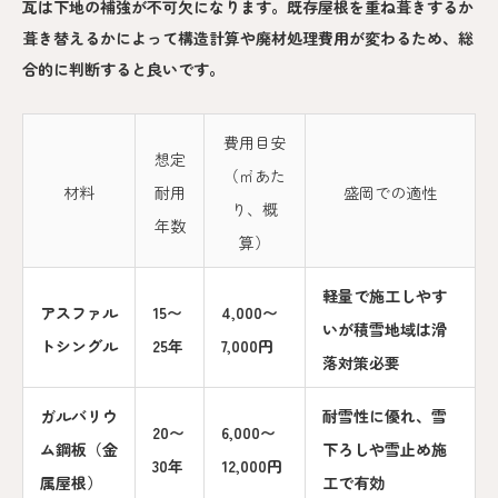
瓦は下地の補強が不可欠になります。既存屋根を重ね葺きするか
葺き替えるかによって構造計算や廃材処理費用が変わるため、総
合的に判断すると良いです。
費用目安
想定
（㎡あた
材料
耐用
盛岡での適性
り、概
年数
算）
軽量で施工しやす
アスファル
15〜
4,000〜
いが積雪地域は滑
トシングル
25年
7,000円
落対策必要
ガルバリウ
耐雪性に優れ、雪
20〜
6,000〜
ム鋼板（金
下ろしや雪止め施
30年
12,000円
属屋根）
工で有効