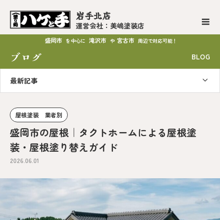
岩手北店
運営会社：美嶋塗装店
盛岡市
滝沢市
宮古市
を中心に
や
周辺で対応可能！
ブログ
BLOG
最新記事
屋根塗装 業者別
盛岡市の屋根｜タクトホームによる屋根塗
装・屋根塗り替えガイド
2026.06.01