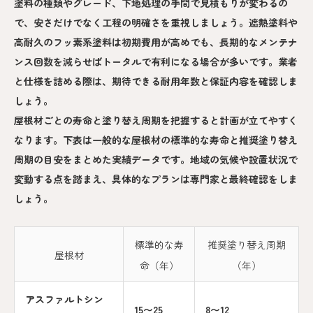
塗料の種類やグレード、下地処理の手間で見積もりが変わるの
で、安さだけでなく工程の明確さを重視しましょう。遮熱塗料や
高耐久のフッ素系塗料は初期費用が高めでも、長期的なメンテナ
ンス回数を減らせばトータルで有利になる場合が多いです。業者
と仕様を詰める際は、期待できる耐用年数と保証内容を確認しま
しょう。
屋根材ごとの寿命と塗り替え周期を把握すると計画が立てやすく
なります。下表は一般的な屋根材の標準的な寿命と推奨塗り替え
周期の目安をまとめた実績データです。地域の気候や設置状況で
変動する点を踏まえ、具体的なプランは専門家と最終確認をしま
しょう。
標準的な寿
推奨塗り替え周期
屋根材
命（年）
（年）
アスファルトシン
15〜25
8〜12