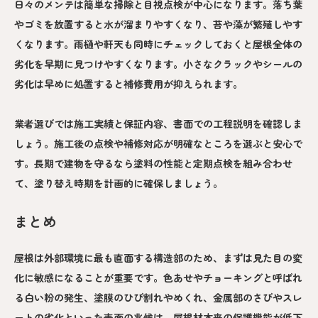
日々のメンテは簡単な掃除と目視点検が中心になります。落ち葉
やゴミを放置すると水が溜まりやすくなり、苔や藻が繁殖しやす
くなります。雨樋や軒天も同時にチェックしておくと屋根全体の
劣化を早期に見つけやすくなります。小さなクラックやシールの
劣化は早めに処置すると補修費用が抑えられます。
業者選びでは施工実績と保証内容、書面での工程説明を確認しま
しょう。施工後の点検や補修対応が明確なところを選ぶと安心で
す。長期で建物を守るなら塗料の性能と定期点検を組み合わせ
て、塗り替え時期を計画的に確保しましょう。
まとめ
屋根は外部環境に最も直面する構造部のため、まずは見た目の変
化に敏感になることが重要です。色あせやチョーキングと呼ばれ
る白い粉の発生、塗膜のひび割れやめくれ、金属部のさびやスレ
ートの劣化といった表面の兆候は、屋根材本来の保護機能が低下