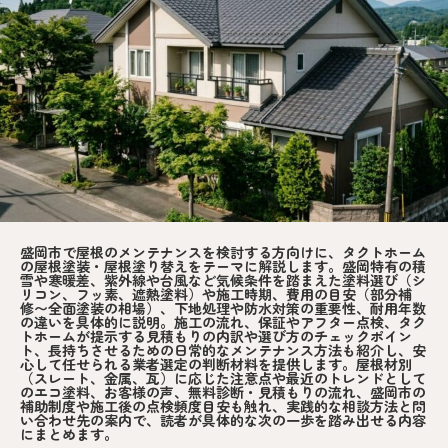
盛岡市で屋根のメンテナンスを検討する方向けに、タクトホーム
の屋根塗装・屋根塗り替えをテーマに解説します。盛岡特有の積
雪や寒暖差、紫外線や台風など気候条件を踏まえた塗料選び（シ
リコン、フッ素、遮熱塗料）や施工時期、費用の目安（部分補
修〜全面塗装の相場）、下地処理や防水対策の重要性、耐用年数
の違いを具体的に説明。施工の流れ、保証やアフター点検、タク
トホームが提示する見積もりの内訳や選び方のチェックポイン
ト、長持ちさせるための日常的なメンテナンス方法も紹介し、安
心して任せられる業者選定の判断材料を提供します。屋根材別
（スレート、金属、瓦）に応じた注意点や最近のトレンドとして
のエコ塗料、お客様の声、無料診断・見積もりの流れ、盛岡市の
補助制度や施工後の点検頻度目安も触れ、実践的な相談方法と問
い合わせ先の案内で、読者が具体的な次の一歩を踏み出せる内容
にまとめます。