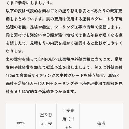
くまで参考にしましょう。
以下の表は代表的な素材ごとの塗り替え目安と㎡あたりの概算費
用をまとめています。表の費用は使用する塗料のグレードや下地
処理の有無、足場や養生、シーリング工事の有無で変動します。
同じ素材でも海沿いや日照が強い地域では目安年数が短くなる点
を踏まえて、見積もりの内訳を細かく確認すると比較がしやすく
なります。
表の数字を使って自宅の延べ床面積や外壁面積に当てはめ、足場
費用や諸経費を加えて概算予算を出しましょう。例えば外壁面積
120㎡で窯業系サイディングの中位グレードを使う場合、単価×
面積＋足場15万〜30万円＋シーリングや下地処理費用で総額を見
積もると現実的な予算感をつかめます。
目安費
塗り替
用（㎡
材料
え目安
備考
あた