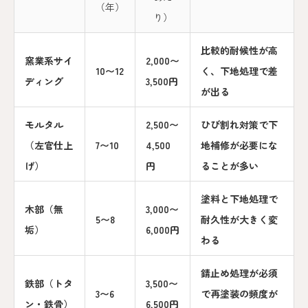
（年）
り）
比較的耐候性が高
窯業系サイ
2,000〜
10〜12
く、下地処理で差
ディング
3,500円
が出る
モルタル
2,500〜
ひび割れ対策で下
（左官仕上
7〜10
4,500
地補修が必要にな
げ）
円
ることが多い
塗料と下地処理で
木部（無
3,000〜
5〜8
耐久性が大きく変
垢）
6,000円
わる
錆止め処理が必須
鉄部（トタ
3,500〜
3〜6
で再塗装の頻度が
ン・鉄骨）
6,500円