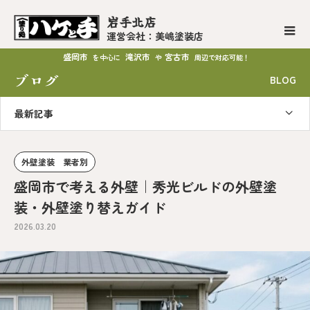
岩手北店
運営会社：美嶋塗装店
盛岡市
滝沢市
宮古市
を中心に
や
周辺で対応可能！
ブログ
BLOG
最新記事
外壁塗装 業者別
盛岡市で考える外壁｜秀光ビルドの外壁塗
装・外壁塗り替えガイド
2026.03.20