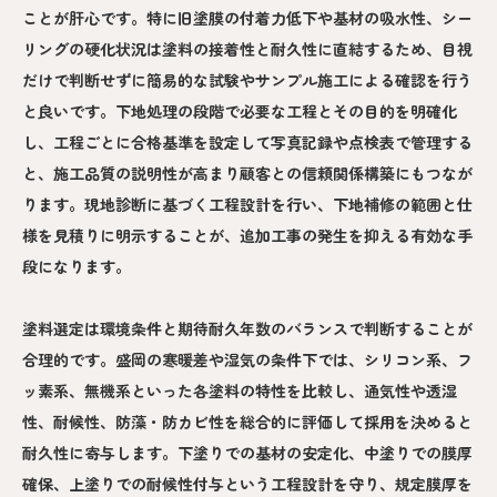
ことが肝心です。特に旧塗膜の付着力低下や基材の吸水性、シー
リングの硬化状況は塗料の接着性と耐久性に直結するため、目視
だけで判断せずに簡易的な試験やサンプル施工による確認を行う
と良いです。下地処理の段階で必要な工程とその目的を明確化
し、工程ごとに合格基準を設定して写真記録や点検表で管理する
と、施工品質の説明性が高まり顧客との信頼関係構築にもつなが
ります。現地診断に基づく工程設計を行い、下地補修の範囲と仕
様を見積りに明示することが、追加工事の発生を抑える有効な手
段になります。
塗料選定は環境条件と期待耐久年数のバランスで判断することが
合理的です。盛岡の寒暖差や湿気の条件下では、シリコン系、フ
ッ素系、無機系といった各塗料の特性を比較し、通気性や透湿
性、耐候性、防藻・防カビ性を総合的に評価して採用を決めると
耐久性に寄与します。下塗りでの基材の安定化、中塗りでの膜厚
確保、上塗りでの耐候性付与という工程設計を守り、規定膜厚を