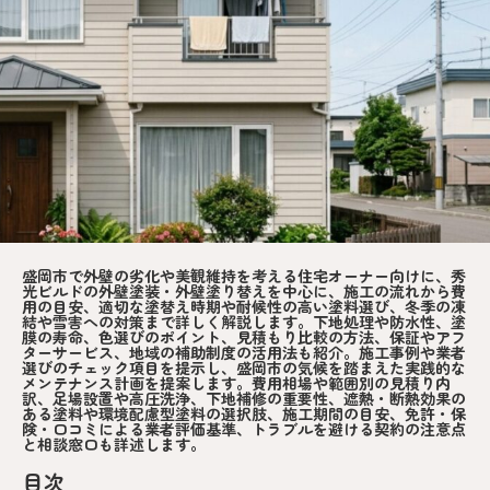
盛岡市で外壁の劣化や美観維持を考える住宅オーナー向けに、秀
光ビルドの外壁塗装・外壁塗り替えを中心に、施工の流れから費
用の目安、適切な塗替え時期や耐候性の高い塗料選び、冬季の凍
結や雪害への対策まで詳しく解説します。下地処理や防水性、塗
膜の寿命、色選びのポイント、見積もり比較の方法、保証やアフ
ターサービス、地域の補助制度の活用法も紹介。施工事例や業者
選びのチェック項目を提示し、盛岡市の気候を踏まえた実践的な
メンテナンス計画を提案します。費用相場や範囲別の見積り内
訳、足場設置や高圧洗浄、下地補修の重要性、遮熱・断熱効果の
ある塗料や環境配慮型塗料の選択肢、施工期間の目安、免許・保
険・口コミによる業者評価基準、トラブルを避ける契約の注意点
と相談窓口も詳述します。
目次