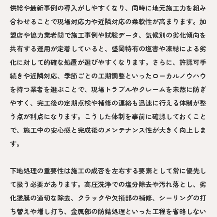
供給や最新事例の導入がしやすくなり、同時に地元施工力を組み
合わせることで現場対応力や近隣対応の柔軟性が高まります。加
盟店や協力業者間で施工事例や試験データ、気候別の劣化傾向を
共有する運用が定着していると、盛岡特有の塩害や凍結による劣
化に対して的確な処置が選びやすくなります。さらに、許認可手
続きや近隣対応、季節ごとの工期調整といったローカルノウハウ
を持つ業者を選ぶことで、現場トラブルやクレームを未然に防ぎ
やすく、完工後の定期点検や補修の連絡も迅速に行える体制が整
う点が利点になります。こうした体制を事前に確認しておくこと
で、施工中の安心感と完成後のメンテナンス性が大きく向上しま
す。
下地処理の重要性は施工の成否を左右する要素として常に優先し
て扱う必要があります。高圧洗浄での塩分除去や汚れ落とし、劣
化塗膜の適切な除去、クラックや欠損部の補修、シーリングの打
ち替えや増し打ち、金属部の防錆処理といった工程を省略しない