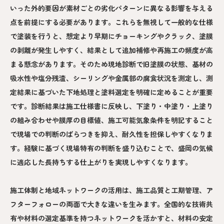
いった外的要因が素材ごとの劣化パターンに異なる影響を与える
点を前提にする必要があります。これらを無視して一般的な仕様
で塗装を行うと、想定より早期にチョーキングやクラック、塗膜
の剥離が発生しやすく、結果として追加補修や再施工の頻度が高
まる懸念があります。そのため現地診断で旧塗膜の状態、基材の
吸水性や塩分残渣、シーリングや金属部の腐食状況を測定し、測
定結果に基づいた下地処理と塗料選定を明確に定めることが重要
です。診断結果は施工仕様書に反映し、下塗り・中塗り・上塗り
の組み合わせや膜厚の目標値、施工可能気象条件を明記すること
で現場での判断のばらつきを抑え、耐久性を担保しやすくなりま
す。経験に基づく現場特有の判断を盛り込むことで、盛岡の気候
に適応した長持ちする仕上がりを実現しやすくなります。
施工体制と地域ネットワークの活用は、施工品質と工期管理、ア
フターフォローの両面で大きな違いを生みます。全国的な技術共
有や材料の選定基準を持つネットワークを活かすと、材料の安定