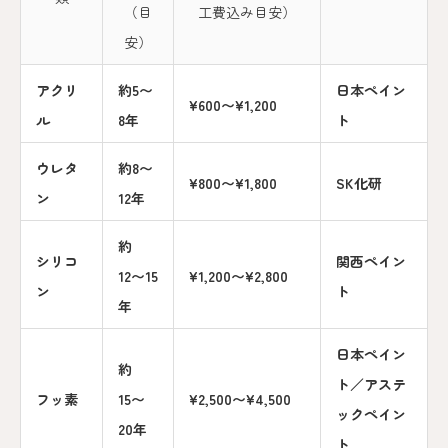
（目
工費込み目安）
安）
アクリ
約5〜
日本ペイン
¥600〜¥1,200
ル
8年
ト
ウレタ
約8〜
¥800〜¥1,800
SK化研
ン
12年
約
シリコ
関西ペイン
12〜15
¥1,200〜¥2,800
ン
ト
年
日本ペイン
約
ト／アステ
フッ素
15〜
¥2,500〜¥4,500
ックペイン
20年
ト