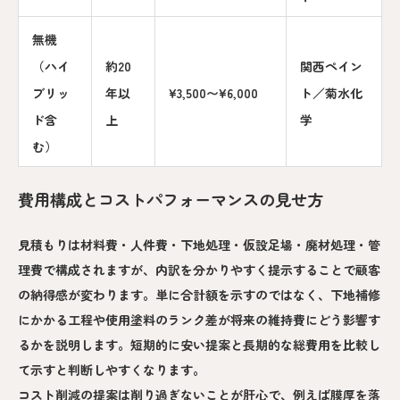
無機
（ハイ
約20
関西ペイン
ブリッ
年以
¥3,500〜¥6,000
ト／菊水化
ド含
上
学
む）
費用構成とコストパフォーマンスの見せ方
見積もりは材料費・人件費・下地処理・仮設足場・廃材処理・管
理費で構成されますが、内訳を分かりやすく提示することで顧客
の納得感が変わります。単に合計額を示すのではなく、下地補修
にかかる工程や使用塗料のランク差が将来の維持費にどう影響す
るかを説明します。短期的に安い提案と長期的な総費用を比較し
て示すと判断しやすくなります。
コスト削減の提案は削り過ぎないことが肝心で、例えば膜厚を落