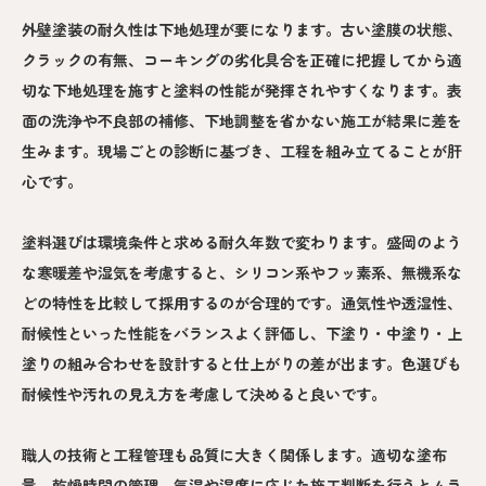
外壁塗装の耐久性は下地処理が要になります。古い塗膜の状態、
クラックの有無、コーキングの劣化具合を正確に把握してから適
切な下地処理を施すと塗料の性能が発揮されやすくなります。表
面の洗浄や不良部の補修、下地調整を省かない施工が結果に差を
生みます。現場ごとの診断に基づき、工程を組み立てることが肝
心です。
塗料選びは環境条件と求める耐久年数で変わります。盛岡のよう
な寒暖差や湿気を考慮すると、シリコン系やフッ素系、無機系な
どの特性を比較して採用するのが合理的です。通気性や透湿性、
耐候性といった性能をバランスよく評価し、下塗り・中塗り・上
塗りの組み合わせを設計すると仕上がりの差が出ます。色選びも
耐候性や汚れの見え方を考慮して決めると良いです。
職人の技術と工程管理も品質に大きく関係します。適切な塗布
量、乾燥時間の管理、気温や湿度に応じた施工判断を行うとムラ