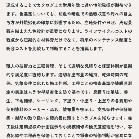
達成することでカタログ上の耐用年数に近い性能発揮が期待でき
ます。色選定についても、明色や暗色での熱吸収差や汚れの目立
ち方が外観劣化の印象に影響するため、立地条件や日照、周辺景
観を踏まえた色設計が重要になります。ライフサイクルコストの
観点から短期的な材料費だけでなく、将来のメンテナンス頻度と
総合コストを比較して判断することを推奨します。
職人の技術力と工程管理、そして透明な見積りと保証体制が長期
的な満足度に直結します。適切な塗布量の維持、乾燥時間の確
保、気象条件に応じた施工判断、工程ごとの検査基準や塗膜厚測
定の実施はムラや早期劣化を防ぐ基本です。見積りは足場、養
生、下地補修、シーリング、下塗り・中塗り・上塗りの各費用や
使用塗料のメーカー・品名、塗布量を明示し、支払条件や保証範
囲・期間の取り扱いを契約書に残すとトラブルを減らせます。完
工後は定期点検の計画提示や小規模補修の優先度整理を行い、写
真記録や工程表を保管しておくことで将来の補修判断が容易にな