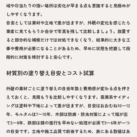
域や日当たりの強い場所は劣化が早まる点も意識すると見極めが
しやすくなります。
目安としては素材や立地で差が出ますが、外観の変化を感じたら
業者に見てもらうか自分で写真を残して比較しましょう。放置す
ると部分的な補修だけでは対処できなくなり、結果的に大きな工
事や費用が必要になることがあるため、早めに状態を把握して段
階的に対策を検討すると安心です。
材質別の塗り替え目安とコスト試算
外壁の素材ごとに塗り替えの目安年数と費用感が変わる点を押さ
えておくと、見積もりを比較しやすくなります。窯業系サイディ
ングは塗料や下地によって差が出ますが、目安はおおむね10〜12
年、モルタルは7〜10年、木部は防腐・防虫対策によって幅が出
て5〜8年、鉄部は錆の進行を早めない処理が必須で3〜6年が一つ
の目安です。立地や施工品質で前後するため、表にある数値はあ