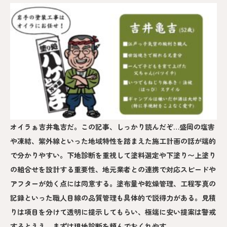
オイラぁ吉井亀吉だ。この記事、しっかり読んだぞ…盛岡の塩害
や凍結、紫外線といった地域特性を踏まえた施工計画の話が端的
で分かりやすい。下地診断を重視して塗料選定や下塗り〜上塗り
の組合せを設計する重要性、地元業者との連携で対応スピードや
アフターが効く点には同意する。塗布量や乾燥管理、工程写真の
記録といった職人目線の品質管理も具体的で説得力がある。見積
りは項目を分けて透明に提示してもらい、極端に安い提案は警戒
するとええ。まずは現地診断を頼んでおくれやす。