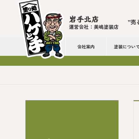
岩手北店
”売
運営会社：美嶋塗装店
会社案内
塗装につい